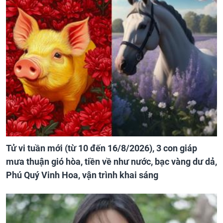
Tử vi tuần mới (từ 10 đến 16/8/2026), 3 con giáp
mưa thuận gió hòa, tiền về như nước, bạc vàng dư dả,
Phú Quý Vinh Hoa, vận trình khai sáng