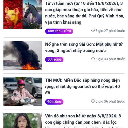
Tử vi tuần mới (từ 10 đến 16/8/2026), 3
con giáp mưa thuận gió hòa, tiền về như
nước, bạc vàng dư dả, Phú Quý Vinh Hoa,
vận trình khai sáng
6 giờ 27 phút trước
Tâm linh - Tử vi
Nổ ghe trên sông Sài Gòn: Một phụ nữ tử
vong, 3 người nhảy xuống nước
6 giờ 33 phút trước
Đời sống
TIN MỚI: Miền Bắc sắp nắng nóng diện
rộng, nhiệt độ ngoài trời có thể vượt 40
độ
6 giờ 36 phút trước
Đời sống
Vận đỏ như son kể từ ngày 8/8/2026, 3
con giáp chẳng cần bon chen, đắc lộc