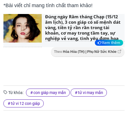
*Bài viết chỉ mang tính chất tham khảo!
Đúng ngày Rằm tháng Chạp (15/12
âm lịch), 3 con giáp có số mệnh dát
vàng, tiền tỷ rần rần trong tài
khoản, cơ may trong tầm tay, sự
nghiệp vẻ vang, tình yêu đơm hoa
Xem thêm
Theo
Hỏa Hỏa (TH) | Phụ Nữ Sức Khỏe
Từ khóa:
con giáp may mắn
tử vi may mắn
tử vi 12 con giáp