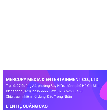
MERCURY MEDIA & ENTERTAINMENT CO., LTD
Trụ sở: 27 đường A4, phường Bảy Hiền, thành phố Hồ Chí Minh
Điện thoại: (028)-2236.9999 Fax: (028)-6268.0458
Chịu trách nhiệm nội dung: Đào Trọng Nhân
LIÊN HỆ QUẢNG CÁO