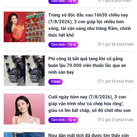
1 giờ 8 phút trước
Tâm linh - Tử vi
Trúng số độc đắc sau 16h30 chiều nay
(7/8/2026), 3 con giáp lộc nhiều hơn
sông, tài vận sáng như trăng Rằm, chính
thức hết khổ
1 giờ 38 phút trước
Tâm linh - Tử vi
Phi công bị bắt quả tang khi cố gắng
buôn lậu 70.000 viên thuốc lắc qua an
ninh sân bay
1 giờ 53 phút trước
Video
Cuối ngày hôm nay (7/8/2026), 3 con
giáp vận trình như 'cá chép hóa rồng',
giàu có lên bất chấp, số đỏ chót như son
2 giờ 23 phút trước
Tâm linh - Tử vi
Ngư dân mất tích đã được tìm thấy còn