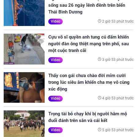
sống sau 26 ngày lênh đênh trên biển
Thái Bình Dương
2 giờ 53 phút trước
Video
Cựu võ sĩ quyền anh tung cú đấm khiến
người đàn ông thiệt mạng trên phố, sau
một cuộc tranh cãi
3 giờ 53 phút trước
Video
Thấy con gái chưa chào đời mỉm cười
trong lúc siêu âm khiến cha mẹ vô cùng
xúc động
4 giờ 53 phút trước
Video
Trọng tài bỏ chạy khi bị người hâm mộ
đuổi đánh trên sân và cái kết
5 giờ 53 phút trước
Video