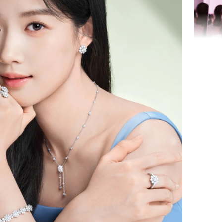
nữa hay
Triệu Lộ
phá khỏi
Thường x
nấm sợi d
sẽ nhận 
bất ngờ!