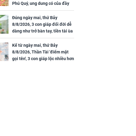
Phú Quý, ung dung có của đầy
nhà, ngày càng hưng thịnh sung
túc
Đúng ngày mai, thứ Bảy
8/8/2026, 3 con giáp đổi đời dễ
dàng như trở bàn tay, tiền tài ùa
tới, ngồi không lộc cũng đến,
phú quý theo tới già
Kể từ ngày mai, thứ Bảy
8/8/2026, Thần Tài 'điểm mặt
gọi tên', 3 con giáp lộc nhiều hơn
sông, tài vận sáng như trăng
Rằm, chính thức hết khổ