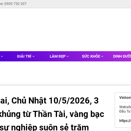
ne: 0909 750 307
G
GIẢI TRÍ
LÀM ĐẸP
SỨC KHỎE
DINH DƯ
i, Chủ Nhật 10/5/2026, 3
Vinhom
Websit
khủng từ Thần Tài, vàng bạc
Đầu Tư
https:/
 sự nghiệp suôn sẻ trăm