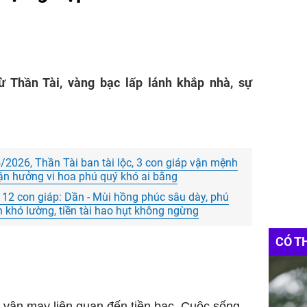
ừ Thần Tài, vàng bạc lấp lánh khắp nhà, sự
/2026, Thần Tài ban tài lộc, 3 con giáp vận mệnh
 tận hưởng vi hoa phú quý khó ai bằng
12 con giáp: Dần - Mùi hồng phúc sâu dày, phú
n khó lường, tiền tài hao hụt không ngừng
CÓ T
u vận may liên quan đến tiền bạc. Cuộc sống