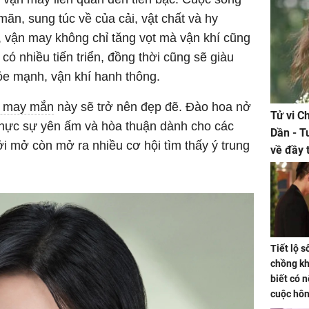
ãn, sung túc về của cải, vật chất và hy
i, vận may không chỉ tăng vọt mà vận khí cũng
có nhiều tiến triển, đồng thời cũng sẽ giàu
ỏe mạnh, vận khí hanh thông.
p may mắn
này sẽ trở nên đẹp đẽ. Đào hoa nở
Tử vi C
 thực sự yên ấm và hòa thuận dành cho các
Dần - T
ởi mở còn mở ra nhiều cơ hội tìm thấy ý trung
về đầy 
tiền bạc
Tiết lộ 
chồng kh
biết có n
cuộc hô