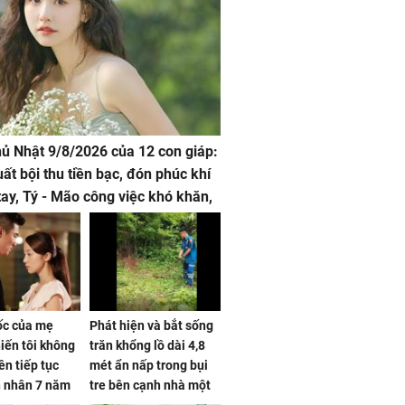
hủ Nhật 9/8/2026 của 12 con giáp:
uất bội thu tiền bạc, đón phúc khí
tay, Tý - Mão công việc khó khăn,
 đội nón ra đi
sốc của mẹ
Phát hiện và bắt sống
iến tôi không
trăn khổng lồ dài 4,8
ên tiếp tục
mét ẩn nấp trong bụi
n nhân 7 năm
tre bên cạnh nhà một