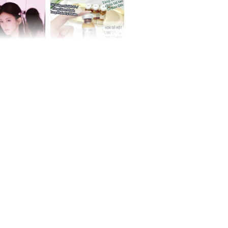
 không
cụ bà
 Tư muốn bứt
NÓNG: Bộ Y tế chưa
 vùng an toàn
cấp phép cho sản
phẩm làm đẹp từ tế
bào gốc người
uyên ăn loại
ai này, cơ thể
được 4 lợi ích