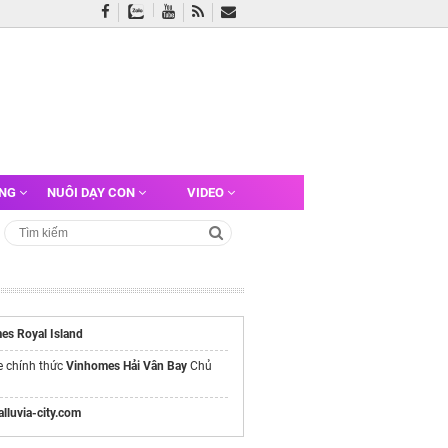
ỠNG
NUÔI DẠY CON
VIDEO
es Royal Island
e chính thức
Vinhomes Hải Vân Bay
Chủ
/alluvia-city.com