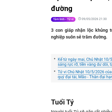
đường
09/05/2026 21:30
Tâm linh - Tử vi
3 con giáp nhận lộc khủng t
nghiệp suôn sẻ trăm đường.
Kể từ ngày mai, Chủ Nhật 10/5
sáng rực rỡ, tiền vàng dư dôi,
Tử vi Chủ Nhật 10/5/2026 của 
quý đại tài, Mão - Thân đại hạ
Tuổi Tý
Người tuổi Tý sẽ gặp rất nhiề