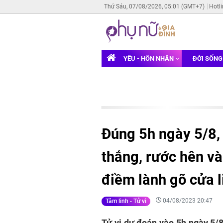
Thứ Sáu, 07/08/2026, 05:01 (GMT+7)
Hotl
YÊU - HÔN NHÂN
ĐỜI SỐN
Đúng 5h ngày 5/8, 
thắng, rước hên và
điềm lành gõ cửa l
04/08/2023 20:47
Tâm linh - Tử vi
Tử vi dự đoán vào 5h ngày 5/8