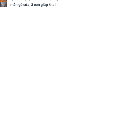
mắn gõ cửa, 3 con giáp khai
thông vận mệnh, tiền nhiều vô
kể, phước lộc đầy nhà, trúng số
độc đắc