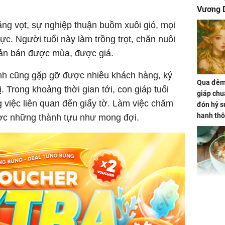
Vương D
tăng vọt, sự nghiệp thuận buồm xuôi gió, mọi
ực. Người tuổi này làm trồng trọt, chăn nuôi
sản bán được mùa, được giá.
nh cũng gặp gỡ được nhiều khách hàng, ký
Qua đêm 
. Trong khoảng thời gian tới, con giáp tuổi
giáp chu
 việc liên quan đến giấy tờ. Làm việc chăm
đón hỷ sự
hanh thô
ược những thành tựu như mong đợi.
hóa Rồn
gom hết
nhà
Giá trị s
cách sử
của loại