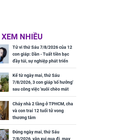
 XEM NHIỀU
Tử vi thứ Sáu 7/8/2026 của 12
con giáp: Dần - Tuất tiền bạc
đầy túi, sự nghiệp phát triển
hưng thịnh, Mão - Thân tài lộc
ảm đạm, mọi sự khó thành công
Kể từ ngày mai, thứ Sáu
mỹ mãn
7/8/2026, 3 con giáp 'số hưởng'
sau công việc 'xuôi chèo mát
mái', tiền tài 'thu về như nước',
tình duyên viên mãn
Cháy nhà 2 tầng ở TPHCM, cha
và con trai 12 tuổi tử vong
thương tâm
Đúng ngày mai, thứ Sáu
7/8/2026, vận xui qua đi, may