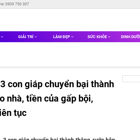
ine: 0909 750 307
G
GIẢI TRÍ
LÀM ĐẸP
SỨC KHỎE
DINH DƯ
3 con giáp chuyển bại thành
o nhà, tiền của gấp bội,
iên tục
, 3 con giáp chuyển bại thành thắng, rước hên