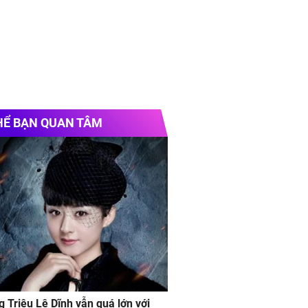
HỂ BẠN QUAN TÂM
g Triệu Lệ Dĩnh vẫn quá lớn với