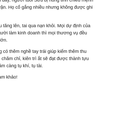
n đây, người tuổi Sửu bị hung tinh chiếu mệnh
vận. Họ cố gắng nhiều nhưng không được ghi
 tăng lên, tai qua nạn khỏi. Mọi dự định của
gười làm kinh doanh thì mọi thương vụ đều
lớn.
 có thêm nghề tay trái giúp kiếm thêm thu
chăm chỉ, kiên trì ắt sẽ đạt được thành tựu
 càng tụ khí, tụ tài.
ham khảo!