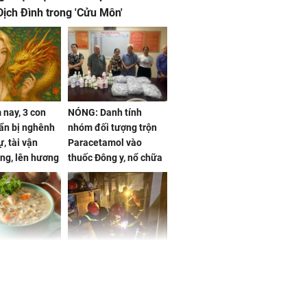
ịch Đình trong 'Cửu Môn'
nay, 3 con
NÓNG: Danh tính
ẩn bị nghênh
nhóm đối tượng trộn
, tài vận
Paracetamol vào
ng, lên hương
thuốc Đông y, nổ chữa
g hóa Phượng,
bách bệnh
 may mắn về
ức khỏe và
Cháy nhà 2 tầng ở
 dụng đúng
TPHCM, cha và con
 hạt bình dân
trai 12 tuổi tử vong
thương tâm