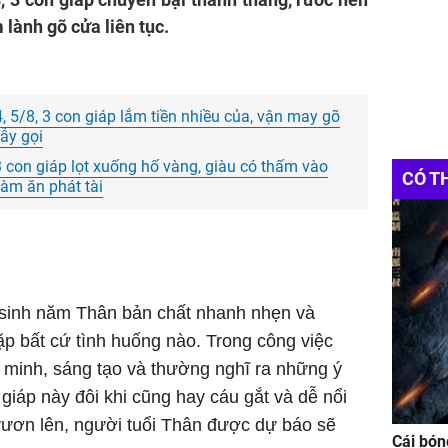
 lành gõ cửa liên tục.
4, 5/8, 3 con giáp lắm tiền nhiều của, vận may gõ
vẫy gọi
3 con giáp lọt xuống hố vàng, giàu có thấm vào
CÓ T
làm ăn phát tài
 sinh năm Thân bản chất nhanh nhẹn và
p bất cứ tình huống nào. Trong công việc
 minh, sáng tạo và thường nghĩ ra những ý
giáp này đôi khi cũng hay cáu gắt và dễ nổi
vươn lên, người tuổi Thân được dự báo sẽ
Cái bón