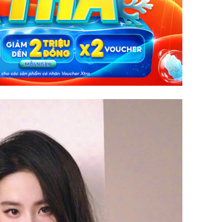
Chân du
viên Hoa
ứng ngượ
nghèo