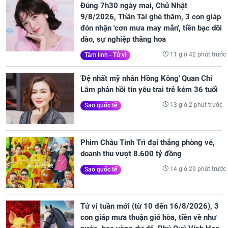
Đúng 7h30 ngày mai, Chủ Nhật
9/8/2026, Thần Tài ghé thăm, 3 con giáp
đón nhận 'cơn mưa may mắn', tiền bạc dồi
dào, sự nghiệp thăng hoa
11 giờ 42 phút trước
Tâm linh - Tử vi
'Đệ nhất mỹ nhân Hồng Kông' Quan Chi
Lâm phản hồi tin yêu trai trẻ kém 36 tuổi
13 giờ 2 phút trước
Sao quốc tế
Phim Châu Tinh Trì đại thắng phòng vé,
doanh thu vượt 8.600 tỷ đồng
14 giờ 29 phút trước
Sao quốc tế
Tử vi tuần mới (từ 10 đến 16/8/2026), 3
con giáp mưa thuận gió hòa, tiền về như