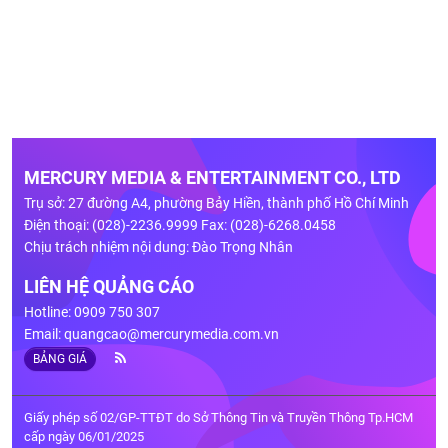
MERCURY MEDIA & ENTERTAINMENT CO., LTD
Trụ sở: 27 đường A4, phường Bảy Hiền, thành phố Hồ Chí Minh
Điện thoại: (028)-2236.9999 Fax: (028)-6268.0458
Chịu trách nhiệm nội dung: Đào Trọng Nhân
LIÊN HỆ QUẢNG CÁO
Hotline: 0909 750 307
Email:
quangcao@mercurymedia.com.vn
BẢNG GIÁ
Giấy phép số 02/GP-TTĐT do Sở Thông Tin và Truyền Thông Tp.HCM
cấp ngày 06/01/2025