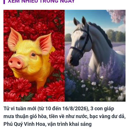
XEM NHIỀU TRONG NGÀY
Tử vi tuần mới (từ 10 đến 16/8/2026), 3 con giáp
mưa thuận gió hòa, tiền về như nước, bạc vàng dư dả,
Phú Quý Vinh Hoa, vận trình khai sáng