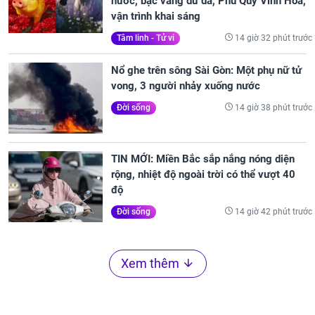
nước, bạc vàng dư dả, Phú Quý Vinh Hoa,
vận trình khai sáng
14 giờ 32 phút trước
Tâm linh - Tử vi
Nổ ghe trên sông Sài Gòn: Một phụ nữ tử
vong, 3 người nhảy xuống nước
14 giờ 38 phút trước
Đời sống
TIN MỚI: Miền Bắc sắp nắng nóng diện
rộng, nhiệt độ ngoài trời có thể vượt 40
độ
14 giờ 42 phút trước
Đời sống
Xem thêm