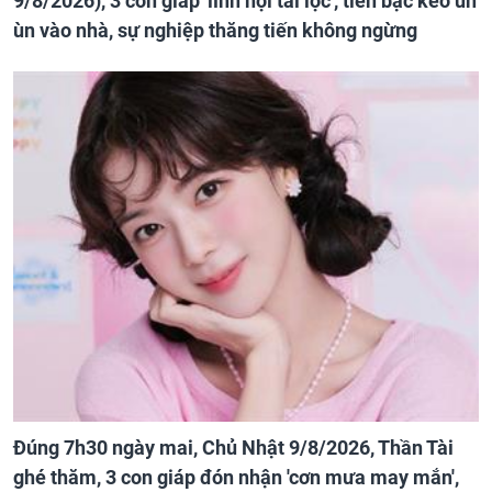
9/8/2026), 3 con giáp 'lĩnh hội tài lộc', tiền bạc kéo ùn
ùn vào nhà, sự nghiệp thăng tiến không ngừng
Đúng 7h30 ngày mai, Chủ Nhật 9/8/2026, Thần Tài
ghé thăm, 3 con giáp đón nhận 'cơn mưa may mắn',