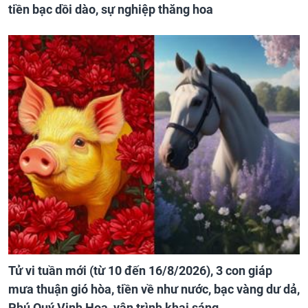
tiền bạc dồi dào, sự nghiệp thăng hoa
Tử vi tuần mới (từ 10 đến 16/8/2026), 3 con giáp
mưa thuận gió hòa, tiền về như nước, bạc vàng dư dả,
Phú Quý Vinh Hoa, vận trình khai sáng