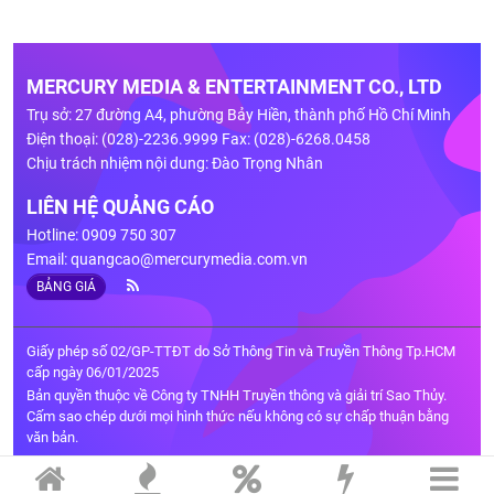
MERCURY MEDIA & ENTERTAINMENT CO., LTD
Trụ sở: 27 đường A4, phường Bảy Hiền, thành phố Hồ Chí Minh
Điện thoại: (028)-2236.9999 Fax: (028)-6268.0458
Chịu trách nhiệm nội dung: Đào Trọng Nhân
LIÊN HỆ QUẢNG CÁO
Hotline: 0909 750 307
Email:
quangcao@mercurymedia.com.vn
BẢNG GIÁ
Giấy phép số 02/GP-TTĐT do Sở Thông Tin và Truyền Thông Tp.HCM
cấp ngày 06/01/2025
Bản quyền thuộc về Công ty TNHH Truyền thông và giải trí Sao Thủy.
Cấm sao chép dưới mọi hình thức nếu không có sự chấp thuận bằng
văn bản.