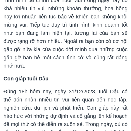
Tình hình tài chính của Tuổi Mùi trong ngày này có
khá nhiều tin vui. Những khoản thưởng, hoa hồng
hay lợi nhuận liên tục báo về khiến bạn không khỏi
mừng vui. Tiếp tục duy trì tình hình kinh doanh tốt
như bạn đang làm hiện tại, tương lai của bạn sẽ
được rạng rỡ hơn nhiều. Ngoài ra bạn còn có cơ hội
gặp gỡ nửa kia của cuộc đời mình qua những cuộc
gặp gỡ bạn bè một cách tình cờ và cũng rất đáng
nhớ nữa.
Con giáp tuổi Dậu
Đúng 18h hôm nay, ngày 31/12/2023, tuổi Dậu có
thể đón nhận nhiều tin vui liên quan đến học tập,
nghiên cứu, du lịch và phát triển. Con giáp này rất
háo hức với những dự định và cố gắng lên kế hoạch
để mọi thứ có thể diễn ra suôn sẻ. Trong ngày, dù có