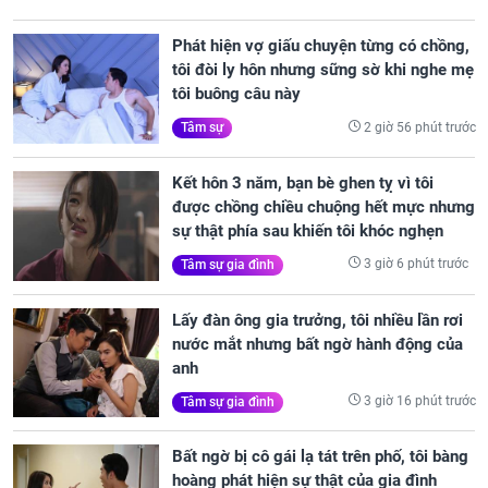
Phát hiện vợ giấu chuyện từng có chồng,
tôi đòi ly hôn nhưng sững sờ khi nghe mẹ
tôi buông câu này
2 giờ 56 phút trước
Tâm sự
Kết hôn 3 năm, bạn bè ghen tỵ vì tôi
được chồng chiều chuộng hết mực nhưng
sự thật phía sau khiến tôi khóc nghẹn
3 giờ 6 phút trước
Tâm sự gia đình
Lấy đàn ông gia trưởng, tôi nhiều lần rơi
nước mắt nhưng bất ngờ hành động của
anh
3 giờ 16 phút trước
Tâm sự gia đình
Bất ngờ bị cô gái lạ tát trên phố, tôi bàng
hoàng phát hiện sự thật của gia đình