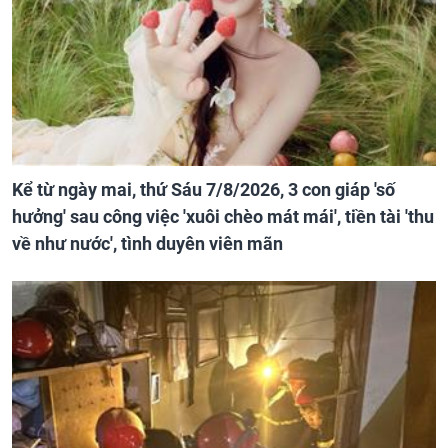
Kể từ ngày mai, thứ Sáu 7/8/2026, 3 con giáp 'số
hưởng' sau công việc 'xuôi chèo mát mái', tiền tài 'thu
về như nước', tình duyên viên mãn