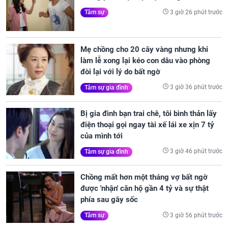
3 giờ 26 phút trước
Tâm sự
Mẹ chồng cho 20 cây vàng nhưng khi
làm lễ xong lại kéo con dâu vào phòng
đòi lại với lý do bất ngờ
3 giờ 36 phút trước
Tâm sự gia đình
Bị gia đình bạn trai chê, tôi bình thản lấy
điện thoại gọi ngay tài xế lái xe xịn 7 tỷ
của mình tới
3 giờ 46 phút trước
Tâm sự gia đình
Chồng mất hơn một tháng vợ bất ngờ
được 'nhận' căn hộ gần 4 tỷ và sự thật
phía sau gây sốc
3 giờ 56 phút trước
Tâm sự