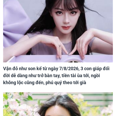
Vận đỏ như son kể từ ngày 7/8/2026, 3 con giáp đổi
đời dễ dàng như trở bàn tay, tiền tài ùa tới, ngồi
không lộc cũng đến, phú quý theo tới già