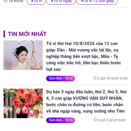
Từ khóa:
tu vi
tử vi ngày
tử vi 12 con giáp
TIN MỚI NHẤT
Tử vi thứ Hai 10/8/2026 của 12 con
giáp: Dần - Mùi vượng sắc tài lộc, sự
nghiệp thăng tiến vượt bậc, Mão - Tỵ
công việc trắc trở, tiền bạc thiếu trước
hụt sau
2 giờ 54 phút trước
Tâm linh - Tử vi
Dự báo 3 ngày đầu tuần, thứ 2, thứ 3, thứ
4, 3 con giáp VƯỢNG VẬN QUÝ NHÂN,
bước chân ra đường có tiền, bước chân
về nhà ngập vàng, sung sướng như Tiên
5 giờ 5 phút trước
Tâm linh - Tử vi