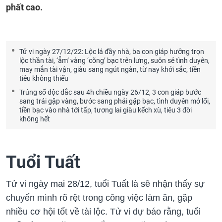
phất cao.
Tử vi ngày 27/12/22: Lộc lá đầy nhà, ba con giáp hưởng trọn
lộc thần tài, ‘ẵm’ vàng ‘cõng’ bạc trên lưng, suôn sẻ tình duyên,
may mắn tài vận, giàu sang ngút ngàn, từ nay khởi sắc, tiền
tiêu không thiếu
Trúng số độc đắc sau 4h chiều ngày 26/12, 3 con giáp bước
sang trái gặp vàng, bước sang phải gặp bạc, tình duyên mở lối,
tiền bạc vào nhà tới tấp, tương lai giàu kếch xù, tiêu 3 đời
không hết
Tuổi Tuất
Tử vi ngày mai 28/12, tuổi Tuất là sẽ nhận thấy sự
chuyển mình rõ rệt trong công việc làm ăn, gặp
nhiều cơ hội tốt về tài lộc. Tử vi dự báo rằng, tuổi