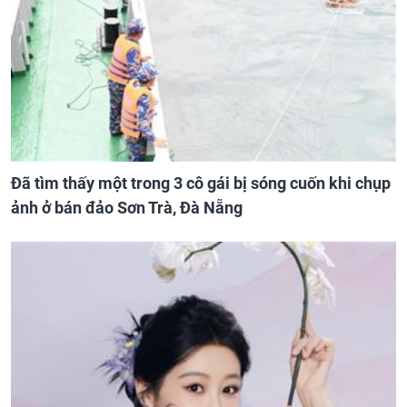
Đã tìm thấy một trong 3 cô gái bị sóng cuốn khi chụp
ảnh ở bán đảo Sơn Trà, Đà Nẵng