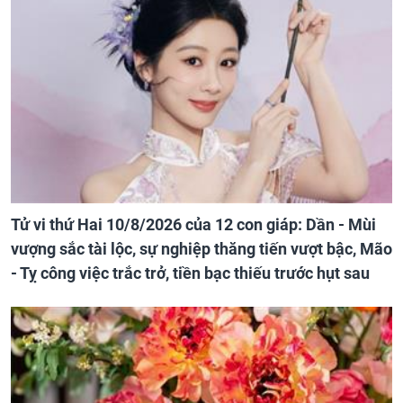
Tử vi thứ Hai 10/8/2026 của 12 con giáp: Dần - Mùi
vượng sắc tài lộc, sự nghiệp thăng tiến vượt bậc, Mão
- Tỵ công việc trắc trở, tiền bạc thiếu trước hụt sau