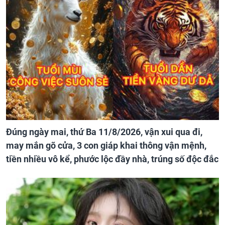
Đúng ngày mai, thứ Ba 11/8/2026, vận xui qua đi,
may mắn gõ cửa, 3 con giáp khai thông vận mệnh,
tiền nhiều vô kể, phước lộc đầy nhà, trúng số độc đắc