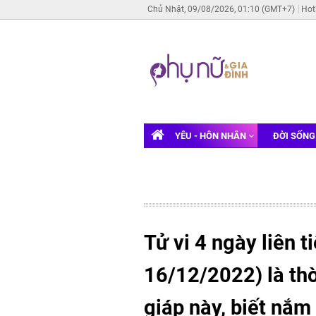
Chủ Nhật, 09/08/2026, 01:10 (GMT+7)
Hot
YÊU - HÔN NHÂN
ĐỜI SỐN
Tử vi 4 ngày liên t
16/12/2022) là th
giáp này, biết nắm 