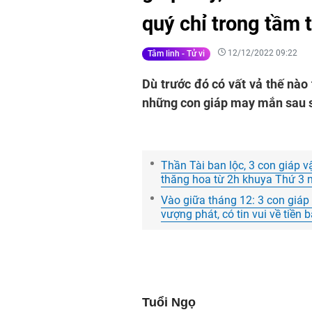
quý chỉ trong tầm 
12/12/2022 09:22
Tâm linh - Tử vi
Dù trước đó có vất vả thế nào
những con giáp may mắn sau s
Thần Tài ban lộc, 3 con giáp v
thăng hoa từ 2h khuya Thứ 3
Vào giữa tháng 12: 3 con giáp 
vượng phát, có tin vui về tiền 
Tuổi Ngọ