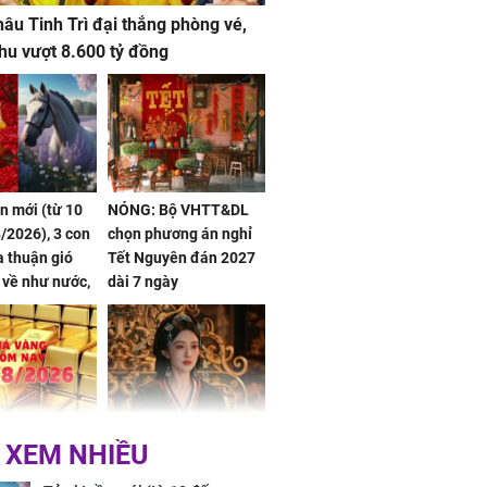
âu Tinh Trì đại thắng phòng vé,
hu vượt 8.600 tỷ đồng
ần mới (từ 10
NÓNG: Bộ VHTT&DL
/2026), 3 con
chọn phương án nghỉ
 thuận gió
Tết Nguyên đán 2027
n về như nước,
dài 7 ngày
 dư dả, Phú
 Hoa, vận
ai sáng
 hôm nay,
'Bách Hoa Sát' vừa kết
 XEM NHIỀU
/2026: Tăng
thúc, Mạnh Tử Nghĩa