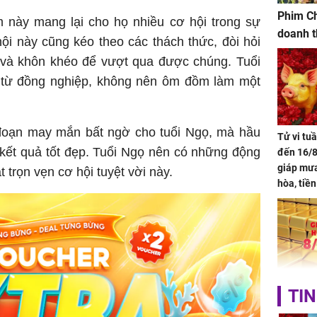
Phim Ch
m này mang lại cho họ nhiều cơ hội trong sự
doanh t
ội này cũng kéo theo các thách thức, đòi hỏi
m và khôn khéo để vượt qua được chúng. Tuổi
 từ đồng nghiệp, không nên ôm đồm làm một
i đoạn may mắn bất ngờ cho tuổi Ngọ, mà hầu
Tử vi tu
kết quả tốt đẹp. Tuổi Ngọ nên có những động
đến 16/8
giáp mưa
 trọn vẹn cơ hội tuyệt vời này.
hòa, tiề
bạc vàng
Quý Vinh
trình kh
Giá vàng
TIN
ngày 8/8