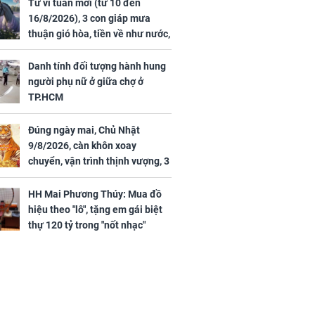
44 triệu
đã vướng tranh luận
Tử vi tuần mới (từ 10 đến
ợng
16/8/2026), 3 con giáp mưa
thuận gió hòa, tiền về như nước,
bạc vàng dư dả, Phú Quý Vinh
Hoa, vận trình khai sáng
Danh tính đối tượng hành hung
người phụ nữ ở giữa chợ ở
TP.HCM
Đúng ngày mai, Chủ Nhật
ngày cuối
9/8/2026, càn khôn xoay
âm lịch, 3 con
chuyển, vận trình thịnh vượng, 3
ng phát Tài
con giáp nhận phúc khí nhà trời,
 Quý trăm bề,
tình tiền đỏ như son, vận may
h Phượng
HH Mai Phương Thúy: Mua đồ
hanh thông
m trọn cơ
hiệu theo "lô", tặng em gái biệt
sộ
thự 120 tỷ trong "nốt nhạc"