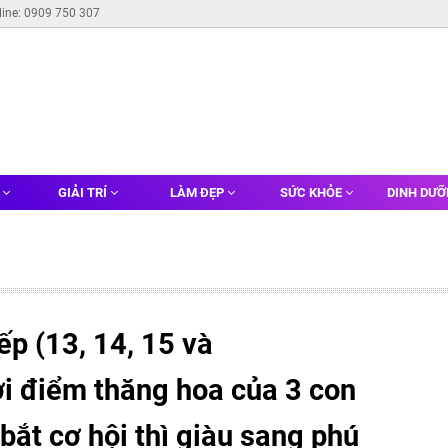
line: 0909 750 307
G
GIẢI TRÍ
LÀM ĐẸP
SỨC KHỎE
DINH DƯ
iếp (13, 14, 15 và
ời điểm thăng hoa của 3 con
bắt cơ hội thì giàu sang phú