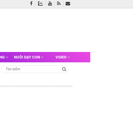
ỠNG
NUÔI DẠY CON
VIDEO