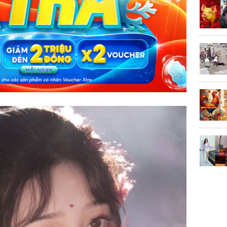
vọt lên 1
đồng/lư
Trong 4 
tháng 6 
giáp vượ
Lộc, Phú
đổi mện
Hoàng, ô
ngơi đồ 