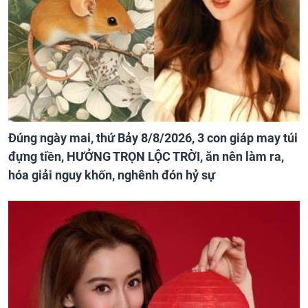
Đúng ngày mai, thứ Bảy 8/8/2026, 3 con giáp may túi
đựng tiền, HƯỞNG TRỌN LỘC TRỜI, ăn nên làm ra,
hóa giải nguy khốn, nghênh đón hỷ sự