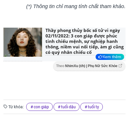
(*) Thông tin chỉ mang tính chất tham khảo.
Thầy phong thủy bốc số tử vi ngày
02/11/2022: 3 con giáp được phúc
tinh chiếu mệnh, sự nghiệp hanh
thông, niềm vui nối tiếp, àm gì cũng
có quý nhân chiếu cố
Xem thêm
Theo
NhimXu (t/h) | Phụ Nữ Sức Khỏe
Từ khóa:
con giáp
tuổi dậu
tuổi tỵ