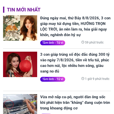
TIN MỚI NHẤT
Đúng ngày mai, thứ Bảy 8/8/2026, 3 con
giáp may túi đựng tiền, HƯỞNG TRỌN
LỘC TRỜI, ăn nên làm ra, hóa giải nguy
khốn, nghênh đón hỷ sự
59 phút trước
Tâm linh - Tử vi
3 con giáp trúng số độc đắc đúng 300 tỷ
vào ngày 7/8/2026, tiền về trĩu túi, phúc
cao hơn núi, lộc nhiều hơn sông, giàu
sang no đủ
1 giờ 9 phút trước
Tâm linh - Tử vi
Vừa mở nắp ca-pô, người đàn ông sốc
khi phát hiện trăn "khủng" đang cuộn tròn
trong khoang động cơ