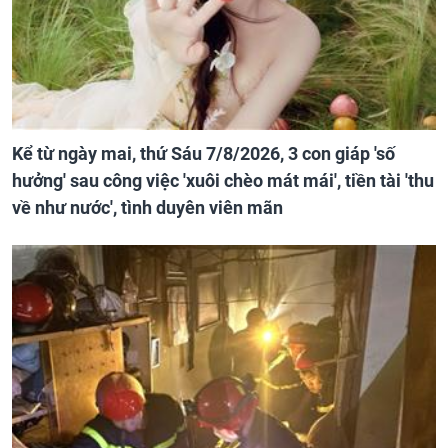
Kể từ ngày mai, thứ Sáu 7/8/2026, 3 con giáp 'số
hưởng' sau công việc 'xuôi chèo mát mái', tiền tài 'thu
về như nước', tình duyên viên mãn