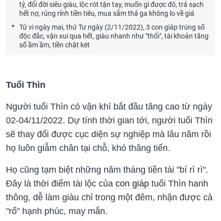
tỷ, đổi đời siêu giàu, lộc rót tận tay, muốn gì được đó, trả sạch
hết nợ, rủng rỉnh tiền tiêu, mua sắm thả ga không lo về giá
Tử vi ngày mai, thứ Tư ngày (2/11/2022), 3 con giáp trúng số
độc đắc, vận xui qua hết, giàu nhanh như "thổi", tài khoản tăng
số ầm ầm, tiền chật két
Tuổi Thìn
Người tuổi Thìn có vận khí bắt đầu tăng cao từ ngày
02-04/11/2022. Dự tính thời gian tới, người tuổi Thìn
sẽ thay đổi được cục diện sự nghiệp mà lâu năm rồi
họ luôn giẫm chân tại chỗ, khó thăng tiến.
Họ cũng tạm biệt những năm tháng tiền tài "bí rì rì".
Đây là thời điểm tài lộc của
con giáp
tuổi Thìn hanh
thông, dễ làm giàu chỉ trong một đêm, nhận được cả
"rổ" hạnh phúc, may mắn.