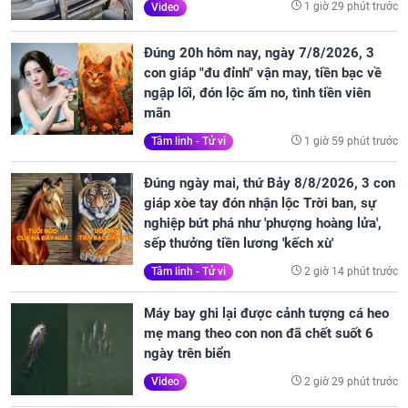
1 giờ 29 phút trước
Video
Đúng 20h hôm nay, ngày 7/8/2026, 3
con giáp "đu đỉnh" vận may, tiền bạc về
ngập lối, đón lộc ấm no, tình tiền viên
mãn
1 giờ 59 phút trước
Tâm linh - Tử vi
Đúng ngày mai, thứ Bảy 8/8/2026, 3 con
giáp xòe tay đón nhận lộc Trời ban, sự
nghiệp bứt phá như 'phượng hoàng lửa',
sếp thưởng tiền lương 'kếch xù'
2 giờ 14 phút trước
Tâm linh - Tử vi
Máy bay ghi lại được cảnh tượng cá heo
mẹ mang theo con non đã chết suốt 6
ngày trên biển
2 giờ 29 phút trước
Video