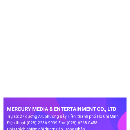
MERCURY MEDIA & ENTERTAINMENT CO., LTD
Trụ sở: 27 đường A4, phường Bảy Hiền, thành phố Hồ Chí Minh
Điện thoại: (028)-2236.9999 Fax: (028)-6268.0458
Chịu trách nhiệm nội dung: Đào Trọng Nhân