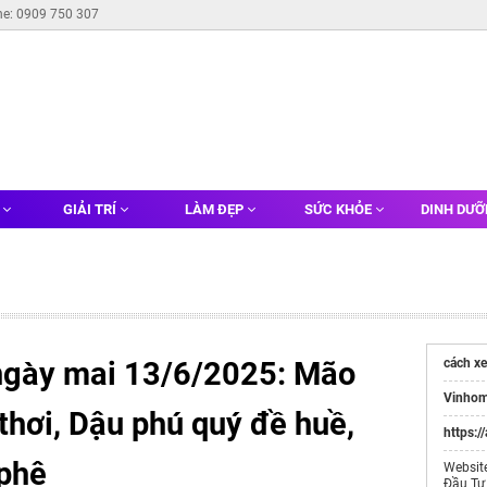
ne: 0909 750 307
G
GIẢI TRÍ
LÀM ĐẸP
SỨC KHỎE
DINH DƯ
 ngày mai 13/6/2025: Mão
cách x
Vinhom
thơi, Dậu phú quý đề huề,
https:/
 phê
Websit
Đầu Tư