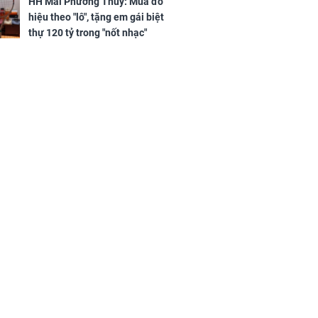
h Phượng
HH Mai Phương Thúy: Mua đồ
hanh thông
m trọn cơ
hiệu theo "lô", tặng em gái biệt
sộ
thự 120 tỷ trong "nốt nhạc"