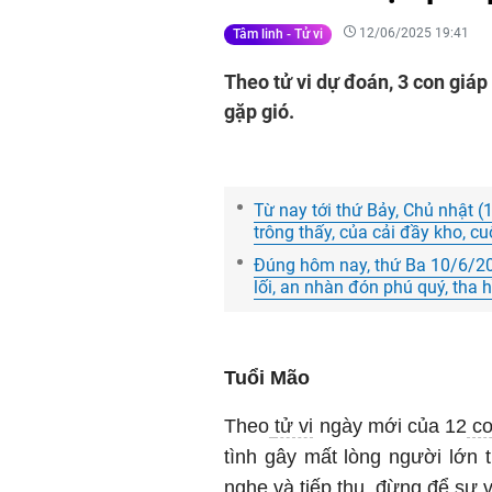
12/06/2025 19:41
Tâm linh - Tử vi
Theo tử vi dự đoán, 3 con giá
gặp gió.
Từ nay tới thứ Bảy, Chủ nhật (1
trông thấy, của cải đầy kho, 
Đúng hôm nay, thứ Ba 10/6/202
lối, an nhàn đón phú quý, tha
Tuổi Mão
Theo
tử vi
ngày mới của 12
co
tình gây mất lòng người lớn 
nghe và tiếp thu, đừng để sự vi