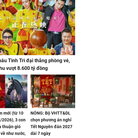
âu Tinh Trì đại thắng phòng vé,
hu vượt 8.600 tỷ đồng
ần mới (từ 10
NÓNG: Bộ VHTT&DL
/2026), 3 con
chọn phương án nghỉ
 thuận gió
Tết Nguyên đán 2027
n về như nước,
dài 7 ngày