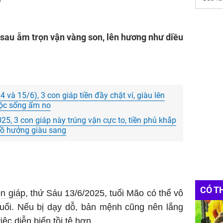
p sau ẵm trọn vận vàng son, lên hương như diều
4 và 15/6), 3 con giáp tiền đầy chặt ví, giàu lên
cuộc sống ấm no
5, 3 con giáp này trúng vận cực to, tiền phủ khắp
 hồ hưởng giàu sang
CÓ T
n giáp
, thứ Sáu 13/6/2025, tuổi Mão có thể vô
tuổi. Nếu bị dạy dỗ, bản mệnh cũng nên lắng
ệc diễn biến tồi tệ hơn.