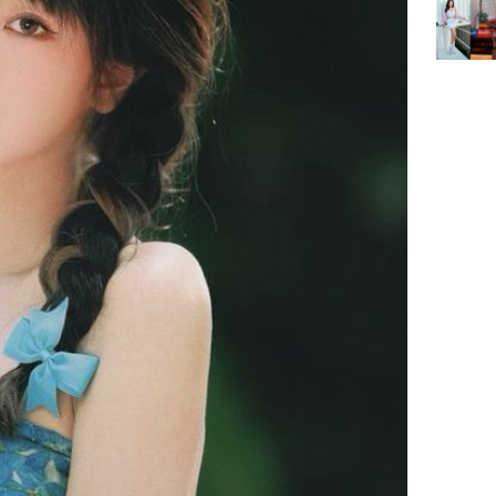
đổi mện
Hoàng, ô
ngơi đồ 