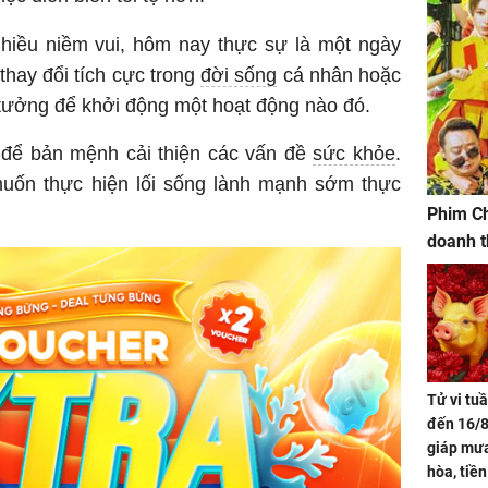
hiều niềm vui, hôm nay thực sự là một ngày
hay đổi tích cực trong
đời sống
cá nhân hoặc
ý tưởng để khởi động một hoạt động nào đó.
 để bản mệnh cải thiện các vấn đề
sức khỏe
.
ốn thực hiện lối sống lành mạnh sớm thực
Phim Ch
doanh t
Tử vi tu
đến 16/8
giáp mưa
hòa, tiề