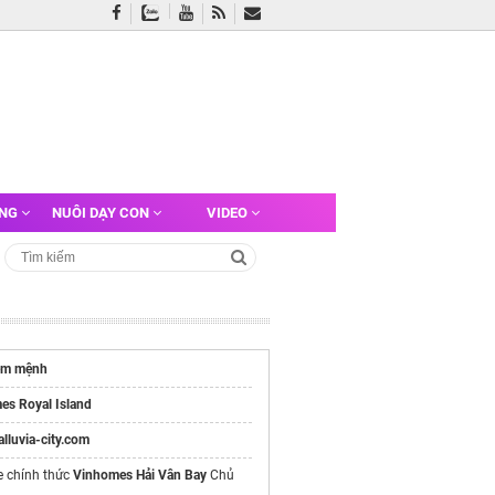
ỠNG
NUÔI DẠY CON
VIDEO
em mệnh
es Royal Island
/alluvia-city.com
e chính thức
Vinhomes Hải Vân Bay
Chủ