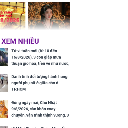
 dư dả, Phú
 Hoa, vận
ai sáng
 hôm nay,
'Bách Hoa Sát' vừa kết
 XEM NHIỀU
/2026: Tăng
thúc, Mạnh Tử Nghĩa
44 triệu
đã vướng tranh luận
Tử vi tuần mới (từ 10 đến
ợng
16/8/2026), 3 con giáp mưa
thuận gió hòa, tiền về như nước,
bạc vàng dư dả, Phú Quý Vinh
Hoa, vận trình khai sáng
Danh tính đối tượng hành hung
người phụ nữ ở giữa chợ ở
TP.HCM
Đúng ngày mai, Chủ Nhật
ngày cuối
9/8/2026, càn khôn xoay
âm lịch, 3 con
chuyển, vận trình thịnh vượng, 3
ng phát Tài
con giáp nhận phúc khí nhà trời,
 Quý trăm bề,
tình tiền đỏ như son, vận may