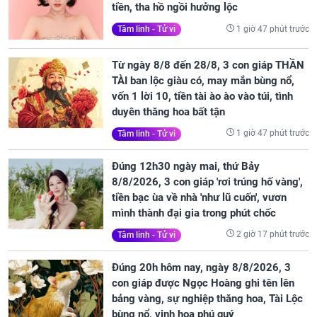
tiền, tha hồ ngồi hưởng lộc
1 giờ 47 phút trước
Tâm linh - Tử vi
Từ ngày 8/8 đến 28/8, 3 con giáp THẦN
TÀI ban lộc giàu có, may mắn bùng nổ,
vốn 1 lời 10, tiền tài ào ào vào túi, tình
duyên thăng hoa bất tận
1 giờ 47 phút trước
Tâm linh - Tử vi
Đúng 12h30 ngày mai, thứ Bảy
8/8/2026, 3 con giáp 'rơi trúng hố vàng',
tiền bạc ùa về nhà 'như lũ cuốn', vươn
mình thành đại gia trong phút chốc
2 giờ 17 phút trước
Tâm linh - Tử vi
Đúng 20h hôm nay, ngày 8/8/2026, 3
con giáp được Ngọc Hoàng ghi tên lên
bảng vàng, sự nghiệp thăng hoa, Tài Lộc
bùng nổ, vinh hoa phú quý