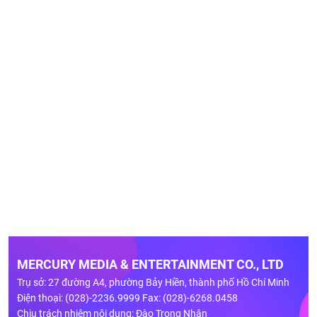
MERCURY MEDIA & ENTERTAINMENT CO., LTD
Trụ sở: 27 đường A4, phường Bảy Hiền, thành phố Hồ Chí Minh
Điện thoại: (028)-2236.9999 Fax: (028)-6268.0458
Chịu trách nhiệm nội dung: Đào Trọng Nhân