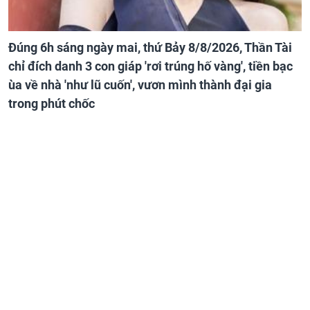
Đúng 6h sáng ngày mai, thứ Bảy 8/8/2026, Thần Tài
chỉ đích danh 3 con giáp 'rơi trúng hố vàng', tiền bạc
ùa về nhà 'như lũ cuốn', vươn mình thành đại gia
trong phút chốc