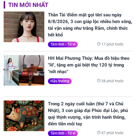
TIN MỚI NHẤT
Thần Tài 'điểm mặt gọi tên' sau ngày
8/8/2026, 3 con giáp lộc nhiều hơn sông,
tài vận sáng như trăng Rằm, chính thức
hết khổ
17 phút trước
Tâm linh - Tử vi
HH Mai Phương Thúy: Mua đồ hiệu theo
"lô", tặng em gái biệt thự 120 tỷ trong
"nốt nhạc"
38 phút trước
Hậu trường
Trong 2 ngày cuối tuần (thứ 7 và Chủ
Nhật), 3 con giáp đại Phúc đại Lộc, phú
quý thịnh vượng, vận trình hanh thông,
đếm tiền mỏi tay
47 phút trước
Tâm linh - Tử vi