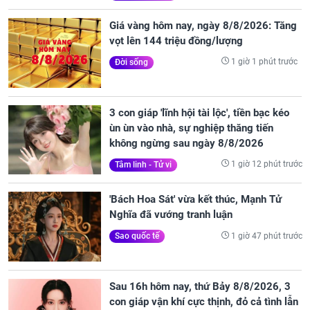
Giá vàng hôm nay, ngày 8/8/2026: Tăng
vọt lên 144 triệu đồng/lượng
1 giờ 1 phút trước
Đời sống
3 con giáp 'lĩnh hội tài lộc', tiền bạc kéo
ùn ùn vào nhà, sự nghiệp thăng tiến
không ngừng sau ngày 8/8/2026
1 giờ 12 phút trước
Tâm linh - Tử vi
'Bách Hoa Sát' vừa kết thúc, Mạnh Tử
Nghĩa đã vướng tranh luận
1 giờ 47 phút trước
Sao quốc tế
Sau 16h hôm nay, thứ Bảy 8/8/2026, 3
con giáp vận khí cực thịnh, đỏ cả tình lẫn