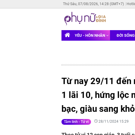
Thứ Sáu, 07/08/2026, 14:28 (GMT+7)
Hotl
YÊU - HÔN NHÂN
ĐỜI SỐN
Từ nay 29/11 đến 
1 lãi 10, hứng lộc 
bạc, giàu sang khỏ
28/11/2024 15:29
Tâm linh - Tử vi
Theo tử vi 12 con giáp, 3 tuổi