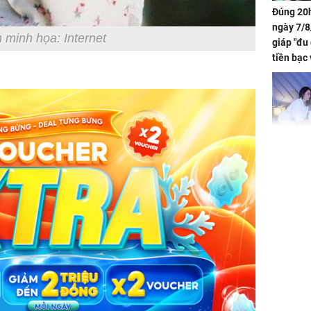
Đúng 20h
ngày 7/8
 minh họa: Internet
giáp "đu
tiền bạc 
đón lộc 
tiền viê
Phát hiệ
chuyện t
tôi đòi 
sững sờ 
tôi buôn
Lý Liên K
sau tin đ
cởi áo c