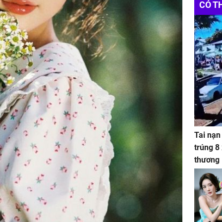
CÓ T
Tai nạn
trúng 8
thương