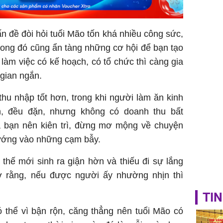
khỏe
 đề đòi hỏi tuổi Mão tốn khá nhiều công sức,
rong đó cũng ẩn tàng những cơ hội để bạn tạo
 làm việc có kế hoạch, có tổ chức thì càng gia
 gian ngắn.
hu nhập tốt hơn, trong khi người làm ăn kinh
h, đều đặn, nhưng không có doanh thu bất
à bạn nên kiên trì, đừng mơ mộng về chuyện
vướng vào những cạm bẫy.
thế mới sinh ra giận hờn và thiếu đi sự lắng
ớ rằng, nếu được người ấy nhường nhịn thì
TIN
 thể vì bận rộn, căng thẳng nên tuổi Mão có