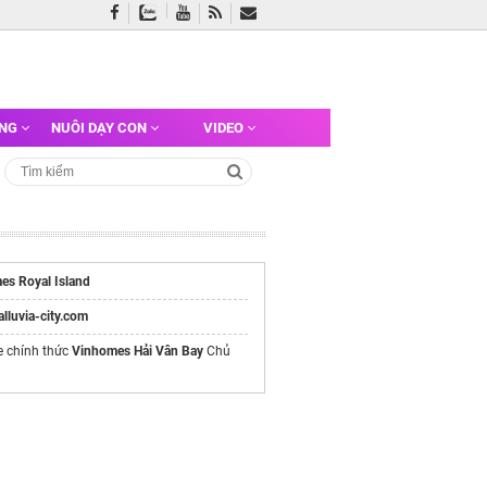
ỠNG
NUÔI DẠY CON
VIDEO
es Royal Island
/alluvia-city.com
e chính thức
Vinhomes Hải Vân Bay
Chủ