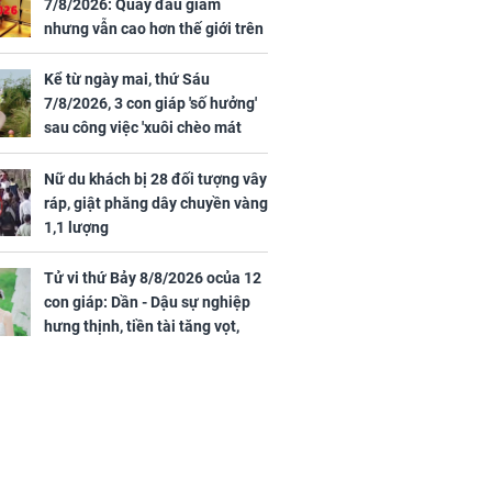
7/8/2026: Quay đầu giảm
nhưng vẫn cao hơn thế giới trên
7 triệu đồng
Kể từ ngày mai, thứ Sáu
7/8/2026, 3 con giáp 'số hưởng'
sau công việc 'xuôi chèo mát
mái', tiền tài 'thu về như nước',
tình duyên viên mãn
Nữ du khách bị 28 đối tượng vây
ráp, giật phăng dây chuyền vàng
1,1 lượng
Tử vi thứ Bảy 8/8/2026 ocủa 12
con giáp: Dần - Dậu sự nghiệp
hưng thịnh, tiền tài tăng vọt,
Mão - Thân công việc bất trắc,
tiền mất tật mang