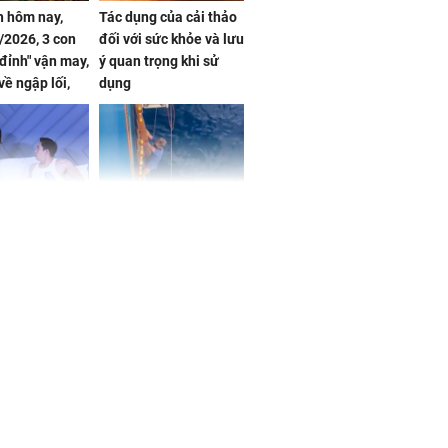
 hôm nay,
Tác dụng của cải thảo
/2026, 3 con
đối với sức khỏe và lưu
 đỉnh" vận may,
ý quan trọng khi sử
về ngập lối,
dụng
ấm no, tình
n mãn
n vợ giấu
Ngư dân mất tích đã
ừng có chồng,
được tìm thấy còn
ly hôn nhưng
sống sau 26 ngày lênh
khi nghe mẹ
đênh trên biển Thái
g câu này
Bình Dương
iệt lên tiếng
ồn thay tim,
hứng minh sức