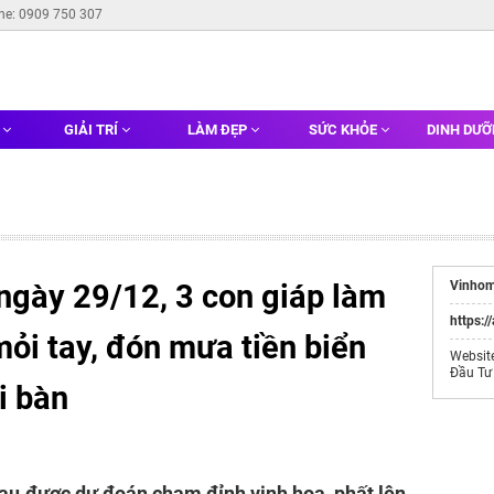
ine: 0909 750 307
G
GIẢI TRÍ
LÀM ĐẸP
SỨC KHỎE
DINH DƯ
ngày 29/12, 3 con giáp làm
Vinhom
https:/
mỏi tay, đón mưa tiền biển
Websit
Đầu Tư
i bàn
 sau được dự đoán chạm đỉnh vinh hoa, phất lên