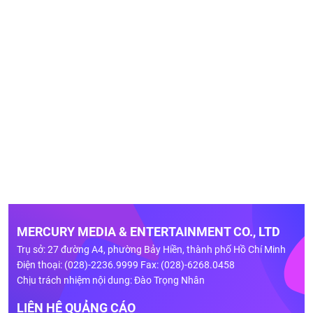
MERCURY MEDIA & ENTERTAINMENT CO., LTD
Trụ sở: 27 đường A4, phường Bảy Hiền, thành phố Hồ Chí Minh
Điện thoại: (028)-2236.9999 Fax: (028)-6268.0458
Chịu trách nhiệm nội dung: Đào Trọng Nhân
LIÊN HỆ QUẢNG CÁO