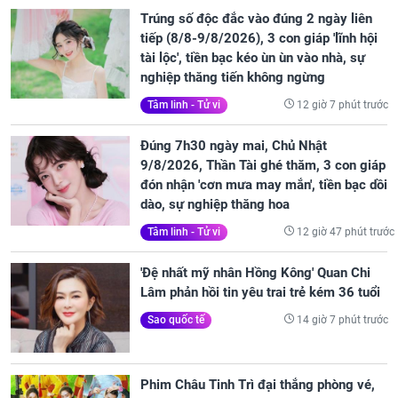
Trúng số độc đắc vào đúng 2 ngày liên
tiếp (8/8-9/8/2026), 3 con giáp 'lĩnh hội
tài lộc', tiền bạc kéo ùn ùn vào nhà, sự
nghiệp thăng tiến không ngừng
12 giờ 7 phút trước
Tâm linh - Tử vi
Đúng 7h30 ngày mai, Chủ Nhật
9/8/2026, Thần Tài ghé thăm, 3 con giáp
đón nhận 'cơn mưa may mắn', tiền bạc dồi
dào, sự nghiệp thăng hoa
12 giờ 47 phút trước
Tâm linh - Tử vi
'Đệ nhất mỹ nhân Hồng Kông' Quan Chi
Lâm phản hồi tin yêu trai trẻ kém 36 tuổi
14 giờ 7 phút trước
Sao quốc tế
Phim Châu Tinh Trì đại thắng phòng vé,