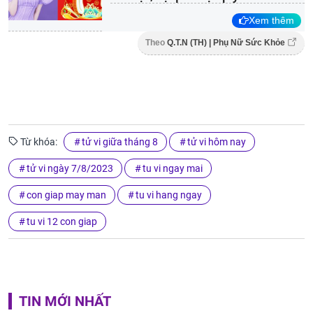
Xem thêm
Theo
Q.T.N (TH) | Phụ Nữ Sức Khỏe
Từ khóa:
tử vi giữa tháng 8
tử vi hôm nay
tử vi ngày 7/8/2023
tu vi ngay mai
con giap may man
tu vi hang ngay
tu vi 12 con giap
TIN MỚI NHẤT