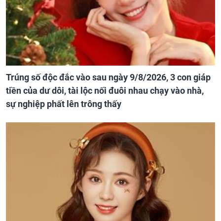
Trúng số độc đắc vào sau ngày 9/8/2026, 3 con giáp
tiền của dư dôi, tài lộc nối đuôi nhau chạy vào nhà,
sự nghiệp phất lên trông thấy