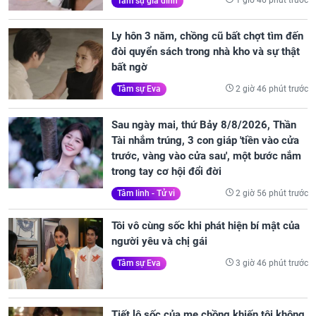
1 giờ 46 phút trước
Tâm sự gia đình
Ly hôn 3 năm, chồng cũ bất chợt tìm đến
đòi quyển sách trong nhà kho và sự thật
bất ngờ
2 giờ 46 phút trước
Tâm sự Eva
Sau ngày mai, thứ Bảy 8/8/2026, Thần
Tài nhắm trúng, 3 con giáp 'tiền vào cửa
trước, vàng vào cửa sau', một bước nắm
trong tay cơ hội đổi đời
2 giờ 56 phút trước
Tâm linh - Tử vi
Tôi vô cùng sốc khi phát hiện bí mật của
người yêu và chị gái
3 giờ 46 phút trước
Tâm sự Eva
Tiết lộ sốc của mẹ chồng khiến tôi không