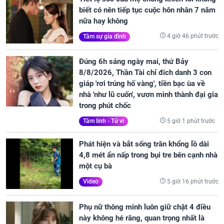
biết có nên tiếp tục cuộc hôn nhân 7 năm
nữa hay không
4 giờ 46 phút trước
Tâm sự gia đình
Đúng 6h sáng ngày mai, thứ Bảy
8/8/2026, Thần Tài chỉ đích danh 3 con
giáp 'rơi trúng hố vàng', tiền bạc ùa về
nhà 'như lũ cuốn', vươn mình thành đại gia
trong phút chốc
5 giờ 1 phút trước
Tâm linh - Tử vi
Phát hiện và bắt sống trăn khổng lồ dài
4,8 mét ẩn nấp trong bụi tre bên cạnh nhà
một cụ bà
5 giờ 16 phút trước
Video
Phụ nữ thông minh luôn giữ chặt 4 điều
này không hé răng, quan trọng nhất là