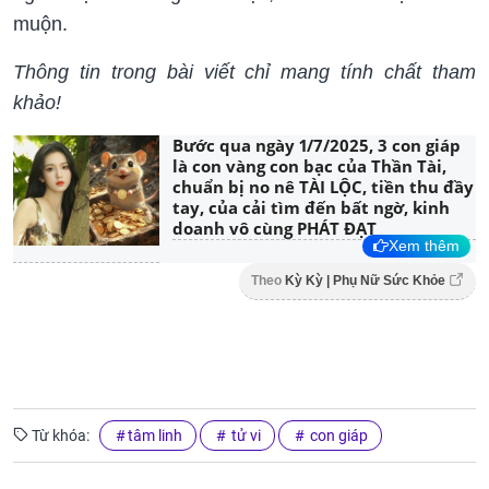
muộn.
Thông tin trong bài viết chỉ mang tính chất tham
khảo!
Bước qua ngày 1/7/2025, 3 con giáp
là con vàng con bạc của Thần Tài,
chuẩn bị no nê TÀI LỘC, tiền thu đầy
tay, của cải tìm đến bất ngờ, kinh
doanh vô cùng PHÁT ĐẠT
Xem thêm
Theo
Kỳ Kỳ | Phụ Nữ Sức Khỏe
Từ khóa:
tâm linh
tử vi
con giáp