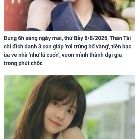
Đúng 6h sáng ngày mai, thứ Bảy 8/8/2026, Thần Tài
chỉ đích danh 3 con giáp 'rơi trúng hố vàng', tiền bạc
ùa về nhà 'như lũ cuốn', vươn mình thành đại gia
trong phút chốc