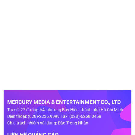
MERCURY MEDIA & ENTERTAINMENT CO., LTD
Trụ sở: 27 đường A4, phường Bảy Hiền, thành phố Hồ Chí Minh
Điện thoại: (028)-2236.9999 Fax: (028)-6268.0458
Chịu trách nhiệm nội dung: Đào Trọng Nhân