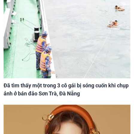
Đã tìm thấy một trong 3 cô gái bị sóng cuốn khi chụp
ảnh ở bán đảo Sơn Trà, Đà Nẵng