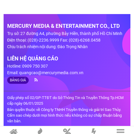
MERCURY MEDIA & ENTERTAINMENT CO., LTD
Trụ sở: 27 đường A4, phường Bảy Hiền, thành phố Hồ Chí Minh
Điện thoại: (028)-2236.9999 Fax: (028)-6268.0458
Chịu trách nhiệm nội dung: Đào Trọng Nhân
LIÊN HỆ QUẢNG CÁO
Hotline: 0909 750 307
Email:
quangcao@mercurymedia.com.vn
BẢNG GIÁ
Giấy phép số 02/GP-TTĐT do Sở Thông Tin và Truyền Thông Tp.HCM
cấp ngày 06/01/2025
Bản quyền thuộc về Công ty TNHH Truyền thông và giải trí Sao Thủy.
Cấm sao chép dưới mọi hình thức nếu không có sự chấp thuận bằng
văn bản.