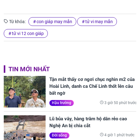
Từ khóa:
con giáp may mắn
tử vi may mắn
tử vi 12 con giáp
TIN MỚI NHẤT
Tận mắt thấy cơ ngơi chục nghìn m2 của
Hoài Linh, danh ca Chế Linh thốt lên câu
bất ngờ
3 giờ 50 phút trước
Hậu trường
Lũ bủa vây, hàng trăm hộ dân rẻo cao
Nghệ An bị chia cắt
4 giờ 1 phút trước
Đời sống