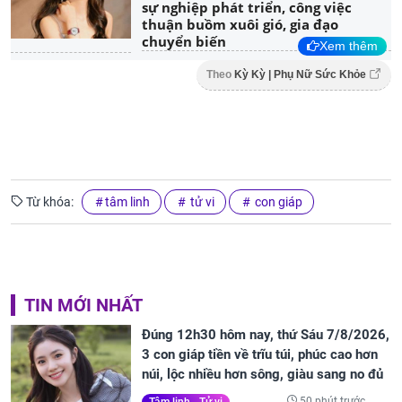
sự nghiệp phát triển, công việc
thuận buồm xuôi gió, gia đạo
chuyển biến
Xem thêm
Theo
Kỳ Kỳ | Phụ Nữ Sức Khỏe
Từ khóa:
tâm linh
tử vi
con giáp
TIN MỚI NHẤT
Đúng 12h30 hôm nay, thứ Sáu 7/8/2026,
3 con giáp tiền về trĩu túi, phúc cao hơn
núi, lộc nhiều hơn sông, giàu sang no đủ
50 phút trước
Tâm linh - Tử vi