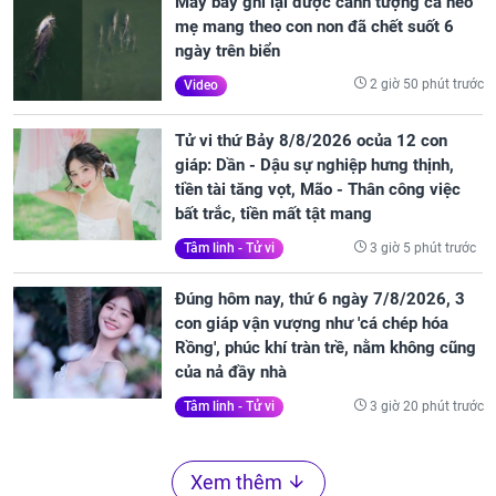
Máy bay ghi lại được cảnh tượng cá heo
mẹ mang theo con non đã chết suốt 6
ngày trên biển
2 giờ 50 phút trước
Video
Tử vi thứ Bảy 8/8/2026 ocủa 12 con
giáp: Dần - Dậu sự nghiệp hưng thịnh,
tiền tài tăng vọt, Mão - Thân công việc
bất trắc, tiền mất tật mang
3 giờ 5 phút trước
Tâm linh - Tử vi
Đúng hôm nay, thứ 6 ngày 7/8/2026, 3
con giáp vận vượng như 'cá chép hóa
Rồng', phúc khí tràn trề, nằm không cũng
của nả đầy nhà
3 giờ 20 phút trước
Tâm linh - Tử vi
Xem thêm