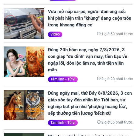
Vừa mở nắp ca-pô, người đàn ông sốc
khi phát hiện trăn "khủng" đang cuộn tròn
trong khoang động cơ
1 giờ 50 phút trước
Video
Đúng 20h hôm nay, ngày 7/8/2026, 3
con giáp "đu đỉnh" vận may, tiền bạc về
ngập lối, đón lộc ấm no, tình tiền viên
mãn
2 giờ 20 phút trước
Tâm linh - Tử vi
Đúng ngày mai, thứ Bảy 8/8/2026, 3 con
giáp xòe tay đón nhận lộc Trời ban, sự
nghiệp bứt phá như 'phượng hoàng lửa',
sếp thưởng tiền lương 'kếch xù'
2 giờ 35 phút trước
Tâm linh - Tử vi