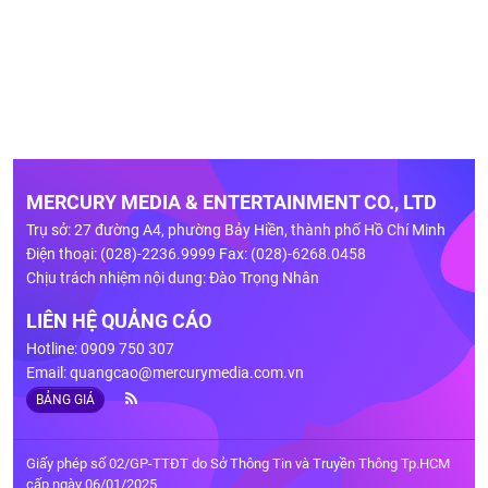
MERCURY MEDIA & ENTERTAINMENT CO., LTD
Trụ sở: 27 đường A4, phường Bảy Hiền, thành phố Hồ Chí Minh
Điện thoại: (028)-2236.9999 Fax: (028)-6268.0458
Chịu trách nhiệm nội dung: Đào Trọng Nhân
LIÊN HỆ QUẢNG CÁO
Hotline: 0909 750 307
Email:
quangcao@mercurymedia.com.vn
BẢNG GIÁ
Giấy phép số 02/GP-TTĐT do Sở Thông Tin và Truyền Thông Tp.HCM
cấp ngày 06/01/2025