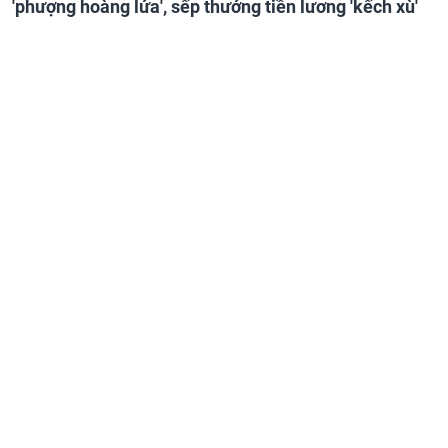
'phượng hoàng lửa', sếp thưởng tiền lương 'kếch xù'