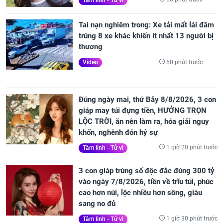
Tai nạn nghiêm trong: Xe tải mất lái đâm
trúng 8 xe khác khiến ít nhất 13 người bị
thương
50 phút trước
Video
Đúng ngày mai, thứ Bảy 8/8/2026, 3 con
giáp may túi đựng tiền, HƯỞNG TRỌN
LỘC TRỜI, ăn nên làm ra, hóa giải nguy
khốn, nghênh đón hỷ sự
1 giờ 20 phút trước
Tâm linh - Tử vi
3 con giáp trúng số độc đắc đúng 300 tỷ
vào ngày 7/8/2026, tiền về trĩu túi, phúc
cao hơn núi, lộc nhiều hơn sông, giàu
sang no đủ
1 giờ 30 phút trước
Tâm linh - Tử vi