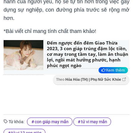
hành của người yêu, họ sẽ tự tin hơn trong việc gây
dựng sự nghiệp, con đường phía trước sẽ rộng mở
hơn.
*Bài viết chỉ mang tính chất tham khảo!
Đếm ngược đến đêm Giao Thừa
2023, 3 con giáp trúng đậm lộc tiền,
cơ may trong tầm tay, làm ăn thuận
lợi, ngồi mát hưởng phước, hạnh
phúc ngọt ngào
Xem thêm
Theo
Hỏa Hỏa (TH) | Phụ Nữ Sức Khỏe
Từ khóa:
con giáp may mắn
tử vi may mắn