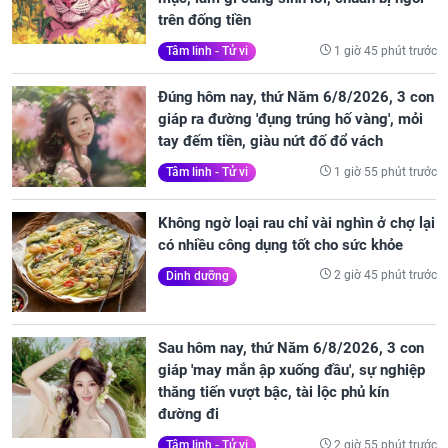
trên đống tiền
1 giờ 45 phút trước
Tâm linh - Tử vi
Đúng hôm nay, thứ Năm 6/8/2026, 3 con
giáp ra đường 'đụng trúng hố vàng', mỏi
tay đếm tiền, giàu nứt đố đổ vách
1 giờ 55 phút trước
Tâm linh - Tử vi
Không ngờ loại rau chỉ vài nghìn ở chợ lại
có nhiều công dụng tốt cho sức khỏe
2 giờ 45 phút trước
Dinh dưỡng
Sau hôm nay, thứ Năm 6/8/2026, 3 con
giáp 'may mắn ập xuống đầu', sự nghiệp
thăng tiến vượt bậc, tài lộc phủ kín
đường đi
2 giờ 55 phút trước
Tâm linh - Tử vi