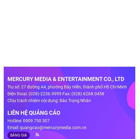
MERCURY MEDIA & ENTERTAINMENT CO., LTD
Trụ sở: 27 đường A4, phường Bảy Hiền, thành phố Hồ Chí Minh
Điện thoại: (028)-2236.9999 Fax: (028)-6268.0458
Chịu trách nhiệm nội dung: Đào Trọng Nhân
LIÊN HỆ QUẢNG CÁO
Hotline: 0909 750 307
Email:
quangcao@mercurymedia.com.vn
BẢNG GIÁ