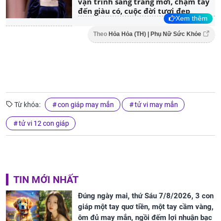
vận trình sang trang mới, chạm tay
đến giàu có, cuộc đời tươi đẹp
Xem thêm
Theo
Hỏa Hỏa (TH) | Phụ Nữ Sức Khỏe
Từ khóa:
con giáp may mắn
tử vi may mắn
tử vi 12 con giáp
TIN MỚI NHẤT
Đúng ngày mai, thứ Sáu 7/8/2026, 3 con
giáp một tay quơ tiền, một tay cầm vàng,
ôm đủ may mắn, ngồi đếm lợi nhuận bạc