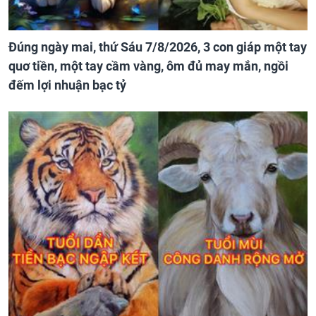
Đúng ngày mai, thứ Sáu 7/8/2026, 3 con giáp một tay
quơ tiền, một tay cầm vàng, ôm đủ may mắn, ngồi
đếm lợi nhuận bạc tỷ