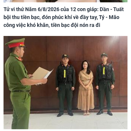
Tử vi thứ Năm 6/8/2026 của 12 con giáp: Dần - Tuất
bội thu tiền bạc, đón phúc khí về đầy tay, Tý - Mão
công việc khó khăn, tiền bạc đội nón ra đi