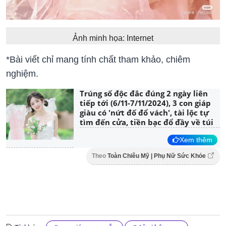
Ảnh minh họa: Internet
*Bài viết chỉ mang tính chất tham khảo, chiêm
nghiệm.
Trúng số độc đắc đúng 2 ngày liên
tiếp tới (6/11-7/11/2024), 3 con giáp
giàu có 'nứt đố đổ vách', tài lộc tự
tìm đến cửa, tiền bạc đổ đầy về túi
Xem thêm
Theo
Toàn Chiêu Mỹ | Phụ Nữ Sức Khỏe