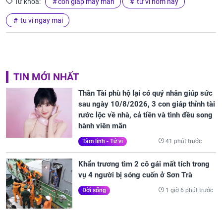
Từ khóa:
con giáp may mắn
tử vi hôm nay
tu vi ngay mai
TIN MỚI NHẤT
Thần Tài phù hộ lại có quý nhân giúp sức
sau ngày 10/8/2026, 3 con giáp thỉnh tài
rước lộc về nhà, cả tiền và tình đều song
hành viên mãn
41 phút trước
Tâm linh - Tử vi
Khẩn trương tìm 2 cô gái mất tích trong
vụ 4 người bị sóng cuốn ở Sơn Trà
1 giờ 6 phút trước
Đời sống