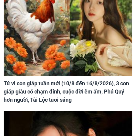
Tử vi con giáp tuần mới (10/8 đến 16/8/2026), 3 con
giáp giàu có chạm đỉnh, cuộc đời êm ấm, Phú Quý
hơn người, Tài Lộc tươi sáng