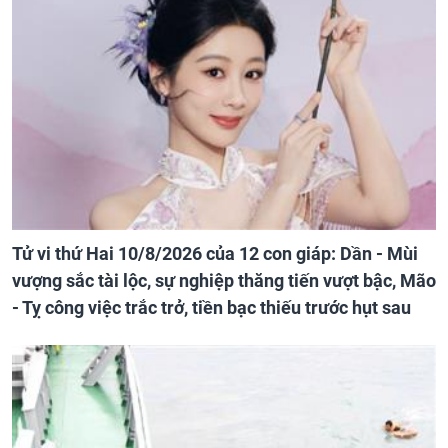
Tử vi thứ Hai 10/8/2026 của 12 con giáp: Dần - Mùi
vượng sắc tài lộc, sự nghiệp thăng tiến vượt bậc, Mão
- Tỵ công việc trắc trở, tiền bạc thiếu trước hụt sau