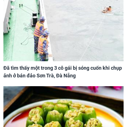
Đã tìm thấy một trong 3 cô gái bị sóng cuốn khi chụp
ảnh ở bán đảo Sơn Trà, Đà Nẵng