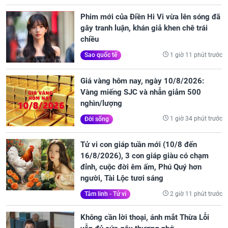
Phim mới của Điền Hi Vi vừa lên sóng đã
gây tranh luận, khán giả khen chê trái
chiều
1 giờ 11 phút trước
Sao quốc tế
Giá vàng hôm nay, ngày 10/8/2026:
Vàng miếng SJC và nhẫn giảm 500
nghìn/lượng
1 giờ 34 phút trước
Đời sống
Tử vi con giáp tuần mới (10/8 đến
16/8/2026), 3 con giáp giàu có chạm
đỉnh, cuộc đời êm ấm, Phú Quý hơn
người, Tài Lộc tươi sáng
2 giờ 11 phút trước
Tâm linh - Tử vi
Không cần lời thoại, ánh mắt Thừa Lỗi