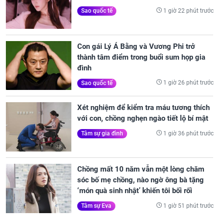
1 giờ 22 phút trước
Sao quốc tế
Con gái Lý Á Bằng và Vương Phi trở
thành tâm điểm trong buổi sum họp gia
đình
1 giờ 26 phút trước
Sao quốc tế
Xét nghiệm để kiểm tra máu tương thích
với con, chồng nghẹn ngào tiết lộ bí mật
1 giờ 36 phút trước
Tâm sự gia đình
Chồng mất 10 năm vẫn một lòng chăm
sóc bố mẹ chồng, nào ngờ ông bà tặng
‘món quà sinh nhật’ khiến tôi bối rối
1 giờ 51 phút trước
Tâm sự Eva