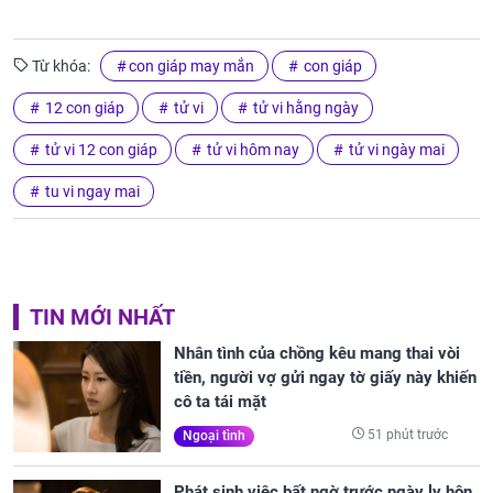
Từ khóa:
con giáp may mắn
con giáp
12 con giáp
tử vi
tử vi hằng ngày
tử vi 12 con giáp
tử vi hôm nay
tử vi ngày mai
tu vi ngay mai
TIN MỚI NHẤT
Nhân tình của chồng kêu mang thai vòi
tiền, người vợ gửi ngay tờ giấy này khiến
cô ta tái mặt
51 phút trước
Ngoại tình
Phát sinh việc bất ngờ trước ngày ly hôn