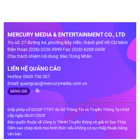
MERCURY MEDIA & ENTERTAINMENT CO., LTD
Trụ sở: 27 đường A4, phường Bảy Hiền, thành phố Hồ Chí Minh
Điện thoại: (028)-2236.9999 Fax: (028)-6268.0458
Chịu trách nhiệm nội dung: Đào Trọng Nhân
LIÊN HỆ QUẢNG CÁO
Hotline: 0909 750 307
Email:
quangcao@mercurymedia.com.vn
BẢNG GIÁ
Giấy phép số 02/GP-TTĐT do Sở Thông Tin và Truyền Thông Tp.HCM
cấp ngày 06/01/2025
Bản quyền thuộc về Công ty TNHH Truyền thông và giải trí Sao Thủy.
Cấm sao chép dưới mọi hình thức nếu không có sự chấp thuận bằng
văn bản.