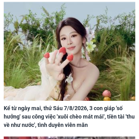
Kể từ ngày mai, thứ Sáu 7/8/2026, 3 con giáp 'số
hưởng' sau công việc 'xuôi chèo mát mái', tiền tài 'thu
về như nước', tình duyên viên mãn