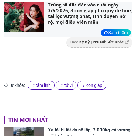
Trúng số độc đắc vào cuối ngày
3/6/2026, 3 con giáp phú quý đề huề,
tài lộc vượng phát, tình duyên nở
rộ, mọi điều viên mãn
Xem thêm
Theo
Kỳ Kỳ | Phụ Nữ Sức Khỏe
Từ khóa:
tâm linh
tử vi
con giáp
TIN MỚI NHẤT
Xe tải bị lật do nổ lốp, 2.000kg cá vương