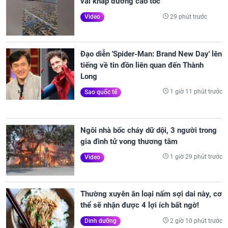
vãi khắp đường cao tốc
29 phút trước
Video
Đạo diễn 'Spider-Man: Brand New Day' lên
tiếng về tin đồn liên quan đến Thành
Long
1 giờ 11 phút trước
Sao quốc tế
Ngôi nhà bốc cháy dữ dội, 3 người trong
gia đình tử vong thương tâm
1 giờ 29 phút trước
Video
Thường xuyên ăn loại nấm sợi dai này, cơ
thể sẽ nhận được 4 lợi ích bất ngờ!
2 giờ 10 phút trước
Dinh dưỡng