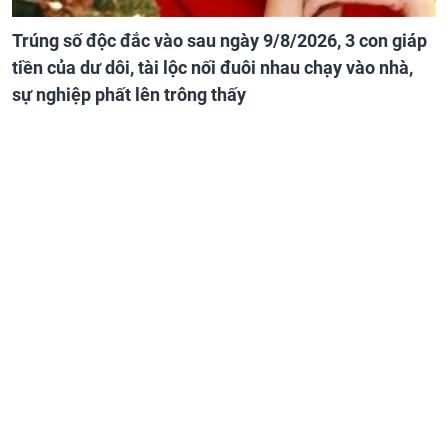
Trúng số độc đắc vào sau ngày 9/8/2026, 3 con giáp
tiền của dư dôi, tài lộc nối đuôi nhau chạy vào nhà,
sự nghiệp phất lên trông thấy