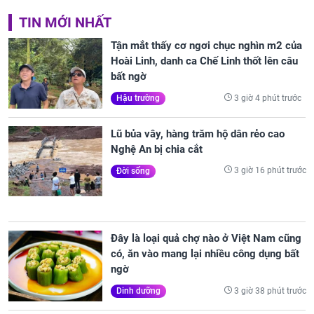
TIN MỚI NHẤT
Tận mắt thấy cơ ngơi chục nghìn m2 của
Hoài Linh, danh ca Chế Linh thốt lên câu
bất ngờ
3 giờ 4 phút trước
Hậu trường
Lũ bủa vây, hàng trăm hộ dân rẻo cao
Nghệ An bị chia cắt
3 giờ 16 phút trước
Đời sống
Đây là loại quả chợ nào ở Việt Nam cũng
có, ăn vào mang lại nhiều công dụng bất
ngờ
3 giờ 38 phút trước
Dinh dưỡng