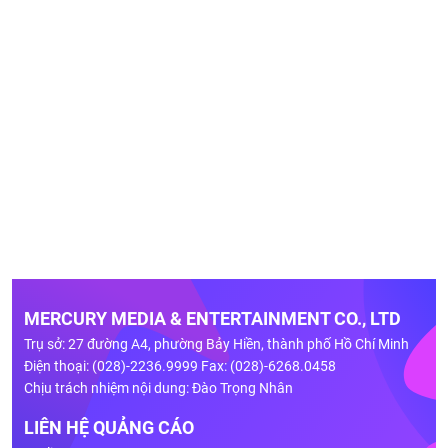
MERCURY MEDIA & ENTERTAINMENT CO., LTD
Trụ sở: 27 đường A4, phường Bảy Hiền, thành phố Hồ Chí Minh
Điện thoại: (028)-2236.9999 Fax: (028)-6268.0458
Chịu trách nhiệm nội dung: Đào Trọng Nhân
LIÊN HỆ QUẢNG CÁO