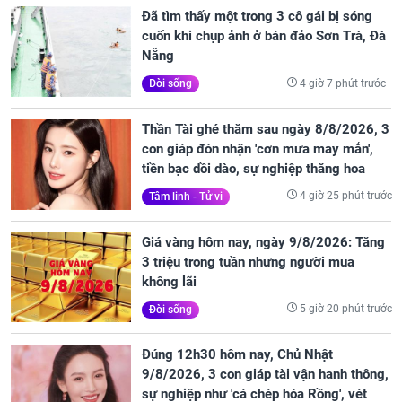
Đã tìm thấy một trong 3 cô gái bị sóng
cuốn khi chụp ảnh ở bán đảo Sơn Trà, Đà
Nẵng
4 giờ 7 phút trước
Đời sống
Thần Tài ghé thăm sau ngày 8/8/2026, 3
con giáp đón nhận 'cơn mưa may mắn',
tiền bạc dồi dào, sự nghiệp thăng hoa
4 giờ 25 phút trước
Tâm linh - Tử vi
Giá vàng hôm nay, ngày 9/8/2026: Tăng
3 triệu trong tuần nhưng người mua
không lãi
5 giờ 20 phút trước
Đời sống
Đúng 12h30 hôm nay, Chủ Nhật
9/8/2026, 3 con giáp tài vận hanh thông,
sự nghiệp như 'cá chép hóa Rồng', vét