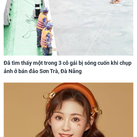
Đã tìm thấy một trong 3 cô gái bị sóng cuốn khi chụp
ảnh ở bán đảo Sơn Trà, Đà Nẵng