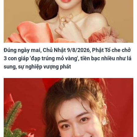
Đúng ngày mai, Chủ Nhật 9/8/2026, Phật Tổ che chở
3 con giáp 'đạp trúng mỏ vàng', tiền bạc nhiều như lá
sung, sự nghiệp vượng phát