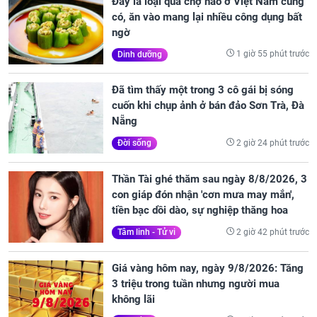
Đây là loại quả chợ nào ở Việt Nam cũng
có, ăn vào mang lại nhiều công dụng bất
ngờ
1 giờ 55 phút trước
Dinh dưỡng
Đã tìm thấy một trong 3 cô gái bị sóng
cuốn khi chụp ảnh ở bán đảo Sơn Trà, Đà
Nẵng
2 giờ 24 phút trước
Đời sống
Thần Tài ghé thăm sau ngày 8/8/2026, 3
con giáp đón nhận 'cơn mưa may mắn',
tiền bạc dồi dào, sự nghiệp thăng hoa
2 giờ 42 phút trước
Tâm linh - Tử vi
Giá vàng hôm nay, ngày 9/8/2026: Tăng
3 triệu trong tuần nhưng người mua
không lãi