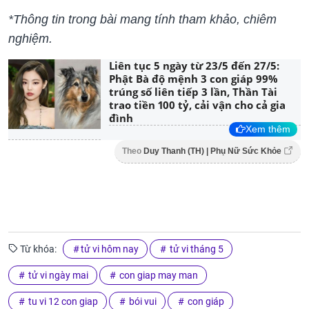
*Thông tin trong bài mang tính tham khảo, chiêm
nghiệm.
Liên tục 5 ngày từ 23/5 đến 27/5:
Phật Bà độ mệnh 3 con giáp 99%
trúng số liên tiếp 3 lần, Thần Tài
trao tiền 100 tỷ, cải vận cho cả gia
đình
Xem thêm
Theo
Duy Thanh (TH) | Phụ Nữ Sức Khỏe
Từ khóa:
tử vi hôm nay
tử vi tháng 5
tử vi ngày mai
con giap may man
tu vi 12 con giap
bói vui
con giáp