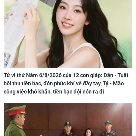
Tử vi thứ Năm 6/8/2026 của 12 con giáp: Dần - Tuất
bội thu tiền bạc, đón phúc khí về đầy tay, Tý - Mão
công việc khó khăn, tiền bạc đội nón ra đi