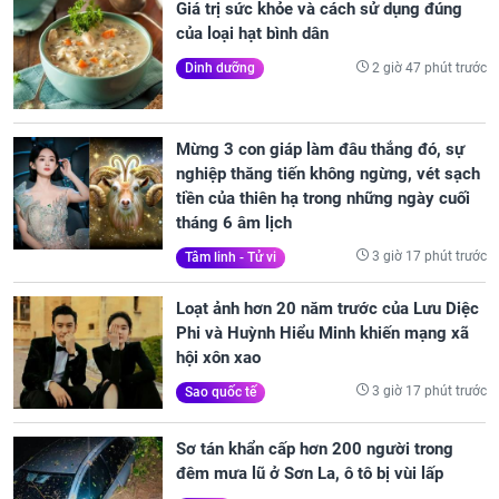
Giá trị sức khỏe và cách sử dụng đúng
của loại hạt bình dân
2 giờ 47 phút trước
Dinh dưỡng
Mừng 3 con giáp làm đâu thắng đó, sự
nghiệp thăng tiến không ngừng, vét sạch
tiền của thiên hạ trong những ngày cuối
tháng 6 âm lịch
3 giờ 17 phút trước
Tâm linh - Tử vi
Loạt ảnh hơn 20 năm trước của Lưu Diệc
Phi và Huỳnh Hiểu Minh khiến mạng xã
hội xôn xao
3 giờ 17 phút trước
Sao quốc tế
Sơ tán khẩn cấp hơn 200 người trong
đêm mưa lũ ở Sơn La, ô tô bị vùi lấp