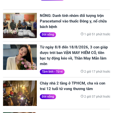
NÓNG: Danh tính nhóm đối tượng trộn
Paracetamol vào thuốc Đông y, nổ chữa
bách bệnh
1 giờ 51 phút trước
Đời sống
Từ ngày 8/8 đến 18/8/2026, 3 con giáp
được trời ban VẬN MAY HIẾM CÓ, tiền
bạc tự động kéo về, Thần May Mắn lâm
môn
2 giờ 17 phút trước
Tâm linh - Tử vi
Cháy nhà 2 tầng ở TPHCM, cha và con
trai 12 tuổi tử vong thương tâm
2 giờ 37 phút trước
Đời sống