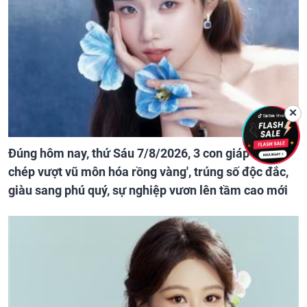
✕
Đúng hôm nay, thứ Sáu 7/8/2026, 3 con giáp như 'cá
chép vượt vũ môn hóa rồng vàng', trúng số độc đắc,
giàu sang phú quý, sự nghiệp vươn lên tầm cao mới