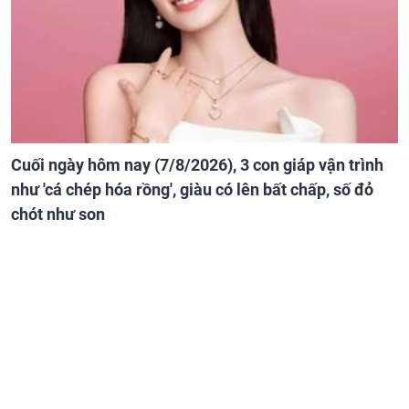
Cuối ngày hôm nay (7/8/2026), 3 con giáp vận trình
như 'cá chép hóa rồng', giàu có lên bất chấp, số đỏ
chót như son