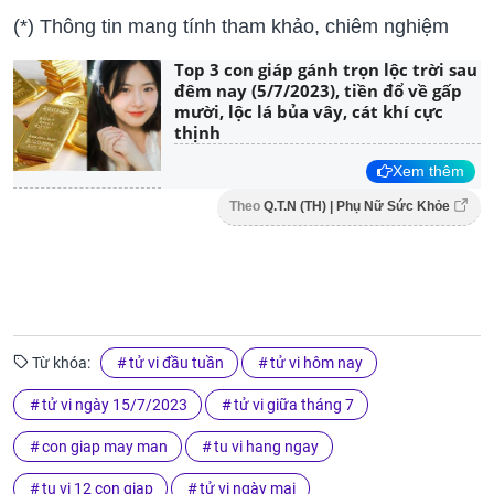
(*) Thông tin mang tính tham khảo, chiêm nghiệm
Top 3 con giáp gánh trọn lộc trời sau
đêm nay (5/7/2023), tiền đổ về gấp
mười, lộc lá bủa vây, cát khí cực
thịnh
Xem thêm
Theo
Q.T.N (TH) | Phụ Nữ Sức Khỏe
Từ khóa:
tử vi đầu tuần
tử vi hôm nay
tử vi ngày 15/7/2023
tử vi giữa tháng 7
con giap may man
tu vi hang ngay
tu vi 12 con giap
tử vi ngày mai