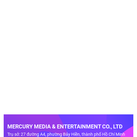
MERCURY MEDIA & ENTERTAINMENT CO., LTD
Trụ sở: 27 đường A4, phường Bảy Hiền, thành phố Hồ Chí Minh