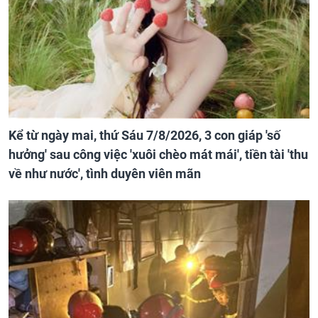
Kể từ ngày mai, thứ Sáu 7/8/2026, 3 con giáp 'số
hưởng' sau công việc 'xuôi chèo mát mái', tiền tài 'thu
về như nước', tình duyên viên mãn