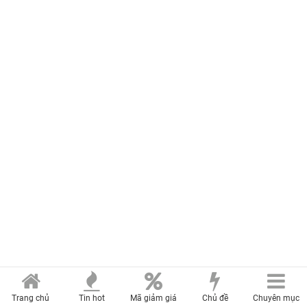
Trang chủ
Tin hot
Mã giảm giá
Chủ đề
Chuyên mục