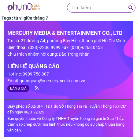
Tags : tử vi giữa tháng 7
MERCURY MEDIA & ENTERTAINMENT CO., LTD
Trụ sở: 27 đường A4, phường Bảy Hiền, thành phố Hồ Chí Minh
Điện thoại: (028)-2236.9999 Fax: (028)-6268.0458
Chịu trách nhiệm nội dung: Đào Trọng Nhân
LIÊN HỆ QUẢNG CÁO
Hotline: 0909 750 307
Email:
quangcao@mercurymedia.com.vn
BẢNG GIÁ
Giấy phép số 02/GP-TTĐT do Sở Thông Tin và Truyền Thông Tp.HCM
cấp ngày 06/01/2025
Bản quyền thuộc về Công ty TNHH Truyền thông và giải trí Sao Thủy.
Cấm sao chép dưới mọi hình thức nếu không có sự chấp thuận bằng
văn bản.