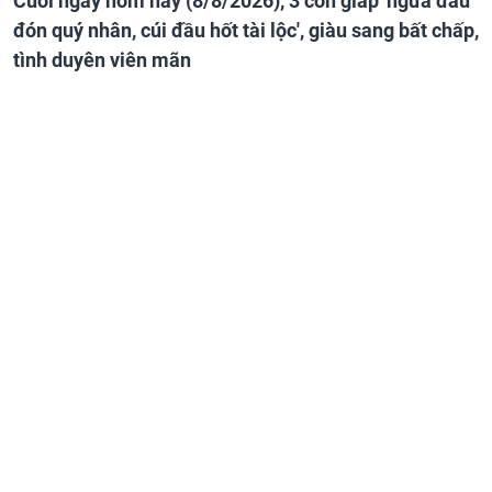
Cuối ngày hôm nay (8/8/2026), 3 con giáp 'ngửa đầu
đón quý nhân, cúi đầu hốt tài lộc', giàu sang bất chấp,
tình duyên viên mãn