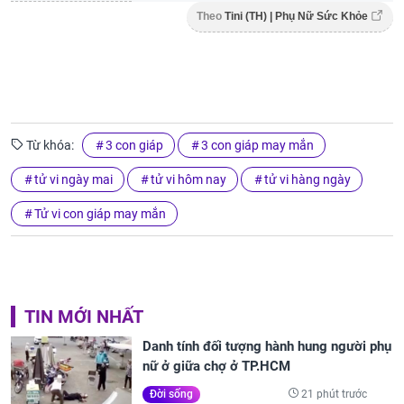
Theo
Tini (TH) | Phụ Nữ Sức Khỏe
Từ khóa:
3 con giáp
3 con giáp may mắn
tử vi ngày mai
tử vi hôm nay
tử vi hàng ngày
Tử vi con giáp may mắn
TIN MỚI NHẤT
Danh tính đối tượng hành hung người phụ
nữ ở giữa chợ ở TP.HCM
21 phút trước
Đời sống