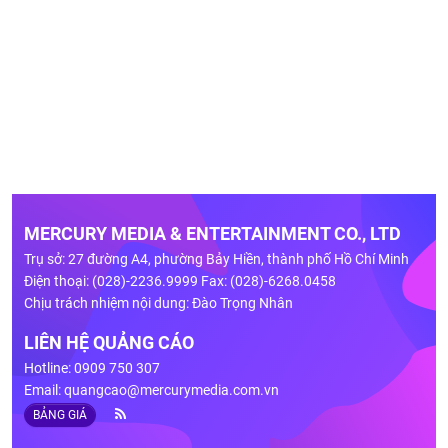
MERCURY MEDIA & ENTERTAINMENT CO., LTD
Trụ sở: 27 đường A4, phường Bảy Hiền, thành phố Hồ Chí Minh
Điện thoại: (028)-2236.9999 Fax: (028)-6268.0458
Chịu trách nhiệm nội dung: Đào Trọng Nhân
LIÊN HỆ QUẢNG CÁO
Hotline: 0909 750 307
Email:
quangcao@mercurymedia.com.vn
BẢNG GIÁ