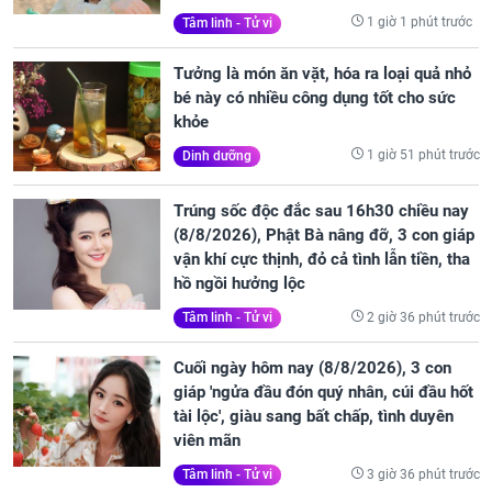
1 giờ 1 phút trước
Tâm linh - Tử vi
Tưởng là món ăn vặt, hóa ra loại quả nhỏ
bé này có nhiều công dụng tốt cho sức
khỏe
1 giờ 51 phút trước
Dinh dưỡng
Trúng sốc độc đắc sau 16h30 chiều nay
(8/8/2026), Phật Bà nâng đỡ, 3 con giáp
vận khí cực thịnh, đỏ cả tình lẫn tiền, tha
hồ ngồi hưởng lộc
2 giờ 36 phút trước
Tâm linh - Tử vi
Cuối ngày hôm nay (8/8/2026), 3 con
giáp 'ngửa đầu đón quý nhân, cúi đầu hốt
tài lộc', giàu sang bất chấp, tình duyên
viên mãn
3 giờ 36 phút trước
Tâm linh - Tử vi