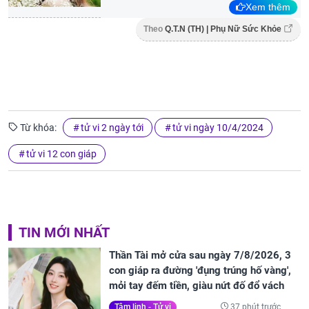
Xem thêm
Theo
Q.T.N (TH) | Phụ Nữ Sức Khỏe
Từ khóa:
tử vi 2 ngày tới
tử vi ngày 10/4/2024
tử vi 12 con giáp
TIN MỚI NHẤT
Thần Tài mở cửa sau ngày 7/8/2026, 3
con giáp ra đường 'đụng trúng hố vàng',
mỏi tay đếm tiền, giàu nứt đố đổ vách
37 phút trước
Tâm linh - Tử vi