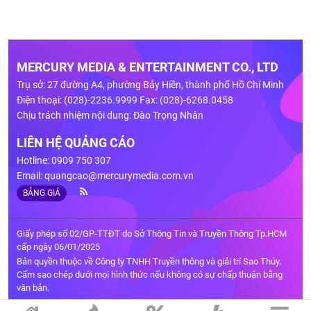
MERCURY MEDIA & ENTERTAINMENT CO., LTD
Trụ sở: 27 đường A4, phường Bảy Hiền, thành phố Hồ Chí Minh
Điện thoại: (028)-2236.9999 Fax: (028)-6268.0458
Chịu trách nhiệm nội dung: Đào Trọng Nhân
LIÊN HỆ QUẢNG CÁO
Hotline: 0909 750 307
Email:
quangcao@mercurymedia.com.vn
BẢNG GIÁ
Giấy phép số 02/GP-TTĐT do Sở Thông Tin và Truyền Thông Tp.HCM
cấp ngày 06/01/2025
Bản quyền thuộc về Công ty TNHH Truyền thông và giải trí Sao Thủy.
Cấm sao chép dưới mọi hình thức nếu không có sự chấp thuận bằng
văn bản.