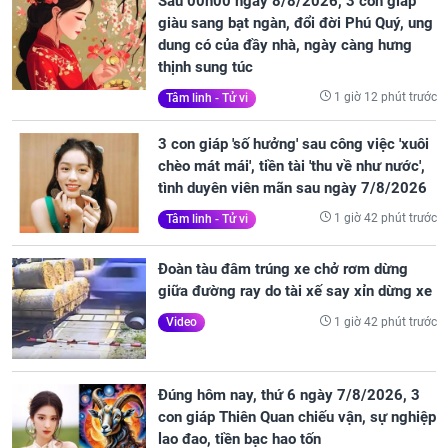
Sau 00h00 ngày 8/8/2026, 3 con giáp
giàu sang bạt ngàn, đổi đời Phú Quý, ung
dung có của đầy nhà, ngày càng hưng
thịnh sung túc
1 giờ 12 phút trước
Tâm linh - Tử vi
3 con giáp 'số hưởng' sau công việc 'xuôi
chèo mát mái', tiền tài 'thu về như nước',
tình duyên viên mãn sau ngày 7/8/2026
1 giờ 42 phút trước
Tâm linh - Tử vi
Đoàn tàu đâm trúng xe chở rơm dừng
giữa đường ray do tài xế say xỉn dừng xe
1 giờ 42 phút trước
Video
Đúng hôm nay, thứ 6 ngày 7/8/2026, 3
con giáp Thiên Quan chiếu vận, sự nghiệp
lao đao, tiền bạc hao tốn