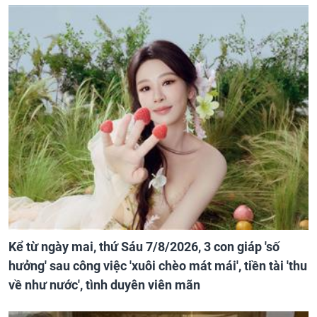
Kể từ ngày mai, thứ Sáu 7/8/2026, 3 con giáp 'số
hưởng' sau công việc 'xuôi chèo mát mái', tiền tài 'thu
về như nước', tình duyên viên mãn