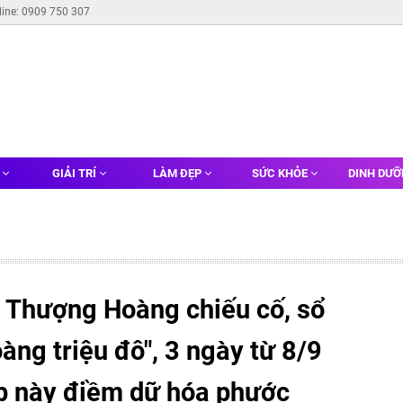
line: 0909 750 307
G
GIẢI TRÍ
LÀM ĐẸP
SỨC KHỎE
DINH DƯ
 Thượng Hoàng chiếu cố, sổ
oàng triệu đô", 3 ngày từ 8/9
áp này điềm dữ hóa phước