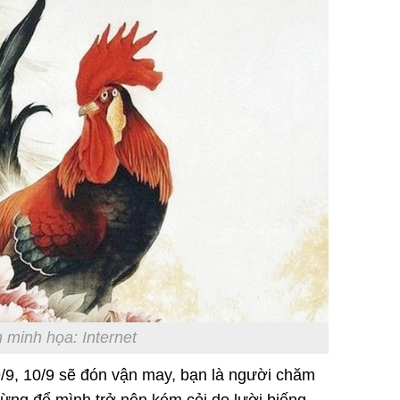
 minh họa: Internet
9/9, 10/9 sẽ đón vận may, bạn là người chăm
đừng để mình trở nên kém cỏi do lười biếng.