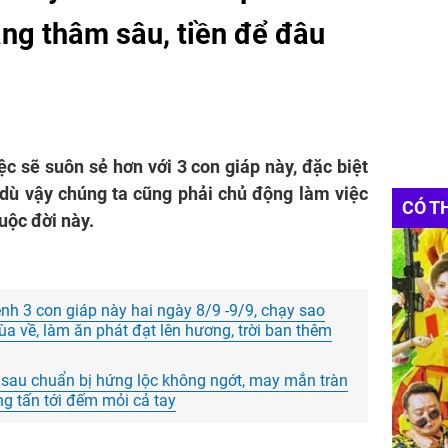
àng thâm sâu, tiền để đâu
ệc sẽ suôn sẻ hơn với 3 con giáp này, đặc biệt
, dù vậy chúng ta cũng phải chủ động làm việc
CÓ T
uộc đời này.
h 3 con giáp này hai ngày 8/9 -9/9, chạy sao
 ùa về, làm ăn phát đạt lên hương, trời ban thêm
 sau chuẩn bị hứng lộc không ngớt, may mắn tràn
àng tấn tới đếm mỏi cả tay