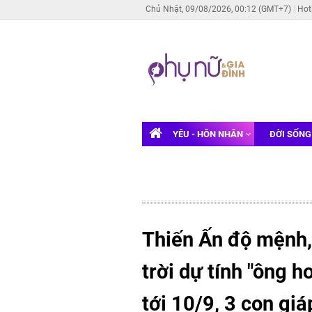
Chủ Nhật, 09/08/2026, 00:12 (GMT+7)
Hot
YÊU - HÔN NHÂN
ĐỜI SỐN
Thiến Ấn độ mệnh,
trời dự tính "ông h
tới 10/9, 3 con gi