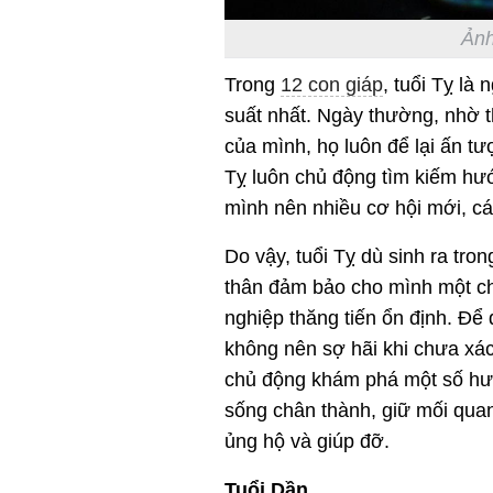
Ảnh
Trong
12 con giáp
, tuổi Tỵ là
suất nhất. Ngày thường, nhờ t
của mình, họ luôn để lại ấn tư
Tỵ luôn chủ động tìm kiếm hướ
mình nên nhiều cơ hội mới, cá
Do vậy, tuổi Tỵ dù sinh ra tro
thân đảm bảo cho mình một ch
nghiệp thăng tiến ổn định. Để
không nên sợ hãi khi chưa xá
chủ động khám phá một số hướ
sống chân thành, giữ mối qua
ủng hộ và giúp đỡ.
Tuổi Dần