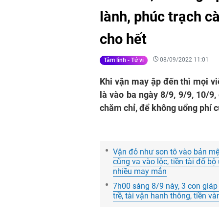
lành, phúc trạch c
cho hết
08/09/2022 11:01
Tâm linh - Tử vi
Khi vận may ập đến thì mọi vi
là vào ba ngày 8/9, 9/9, 10/9
chăm chỉ, để không uổng phí c
Vận đỏ như son tô vào bản mện
cũng va vào lộc, tiền tài đổ bộ
nhiều may mắn
7h00 sáng 8/9 này, 3 con giáp
trề, tài vận hanh thông, tiền v