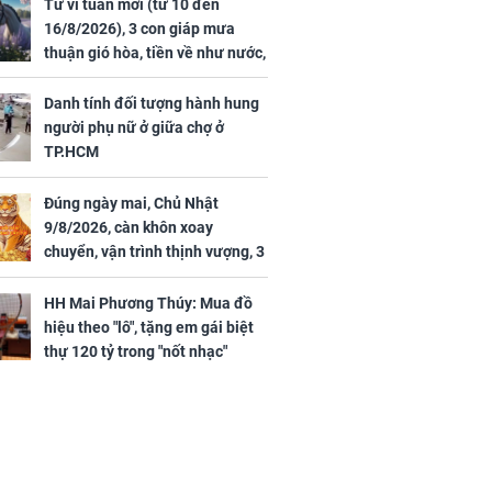
44 triệu
đã vướng tranh luận
Tử vi tuần mới (từ 10 đến
ợng
16/8/2026), 3 con giáp mưa
thuận gió hòa, tiền về như nước,
bạc vàng dư dả, Phú Quý Vinh
Hoa, vận trình khai sáng
Danh tính đối tượng hành hung
người phụ nữ ở giữa chợ ở
TP.HCM
Đúng ngày mai, Chủ Nhật
ngày cuối
9/8/2026, càn khôn xoay
âm lịch, 3 con
chuyển, vận trình thịnh vượng, 3
ng phát Tài
con giáp nhận phúc khí nhà trời,
 Quý trăm bề,
tình tiền đỏ như son, vận may
h Phượng
HH Mai Phương Thúy: Mua đồ
hanh thông
m trọn cơ
hiệu theo "lô", tặng em gái biệt
sộ
thự 120 tỷ trong "nốt nhạc"