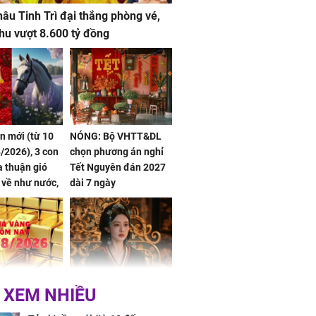
âu Tinh Trì đại thắng phòng vé,
hu vượt 8.600 tỷ đồng
ần mới (từ 10
NÓNG: Bộ VHTT&DL
/2026), 3 con
chọn phương án nghỉ
 thuận gió
Tết Nguyên đán 2027
n về như nước,
dài 7 ngày
 dư dả, Phú
 Hoa, vận
ai sáng
 hôm nay,
'Bách Hoa Sát' vừa kết
 XEM NHIỀU
/2026: Tăng
thúc, Mạnh Tử Nghĩa