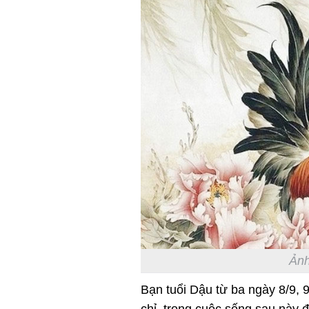
Ảnh
Bạn tuổi Dậu từ ba ngày 8/9, 
chỉ, trong cuộc sống sau này 