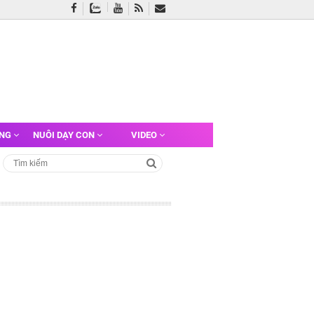
ỠNG
NUÔI DẠY CON
VIDEO