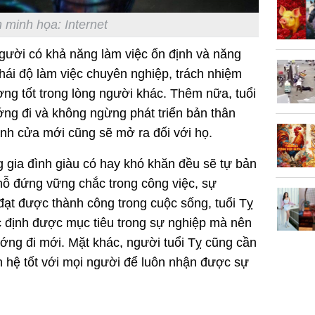
vọt lên 1
đồng/lư
 minh họa: Internet
 người có khả năng làm việc ổn định và năng
hái độ làm việc chuyên nghiệp, trách nhiệm
ợng tốt trong lòng người khác. Thêm nữa, tuổi
ng đi và không ngừng phát triển bản thân
Trong 4 
nh cửa mới cũng sẽ mở ra đối với họ.
tháng 6 
giáp vượ
ng gia đình giàu có hay khó khăn đều sẽ tự bản
Lộc, Phú
ỗ đứng vững chắc trong công việc, sự
đổi mện
 đạt được thành công trong cuộc sống, tuổi Tỵ
Hoàng, ô
c định được mục tiêu trong sự nghiệp mà nên
ngơi đồ 
ng đi mới. Mặt khác, người tuổi Tỵ cũng cần
n hệ tốt với mọi người để luôn nhận được sự