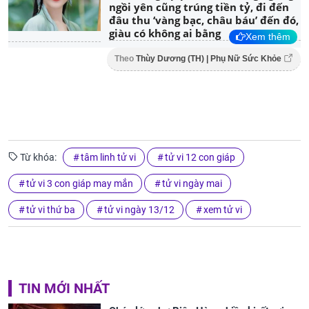
ngồi yên cũng trúng tiền tỷ, đi đến
đâu thu ‘vàng bạc, châu báu’ đến đó,
giàu có không ai bằng
Xem thêm
Theo
Thùy Dương (TH) | Phụ Nữ Sức Khỏe
Từ khóa:
tâm linh tử vi
tử vi 12 con giáp
tử vi 3 con giáp may mắn
tử vi ngày mai
tử vi thứ ba
tử vi ngày 13/12
xem tử vi
TIN MỚI NHẤT