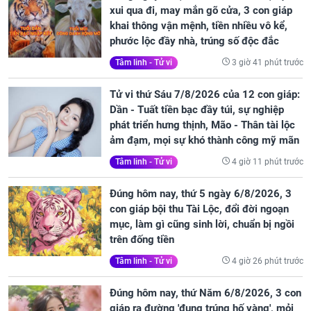
xui qua đi, may mắn gõ cửa, 3 con giáp
khai thông vận mệnh, tiền nhiều vô kể,
phước lộc đầy nhà, trúng số độc đắc
3 giờ 41 phút trước
Tâm linh - Tử vi
Tử vi thứ Sáu 7/8/2026 của 12 con giáp:
Dần - Tuất tiền bạc đầy túi, sự nghiệp
phát triển hưng thịnh, Mão - Thân tài lộc
ảm đạm, mọi sự khó thành công mỹ mãn
4 giờ 11 phút trước
Tâm linh - Tử vi
Đúng hôm nay, thứ 5 ngày 6/8/2026, 3
con giáp bội thu Tài Lộc, đổi đời ngoạn
mục, làm gì cũng sinh lời, chuẩn bị ngồi
trên đống tiền
4 giờ 26 phút trước
Tâm linh - Tử vi
Đúng hôm nay, thứ Năm 6/8/2026, 3 con
giáp ra đường 'đụng trúng hố vàng', mỏi