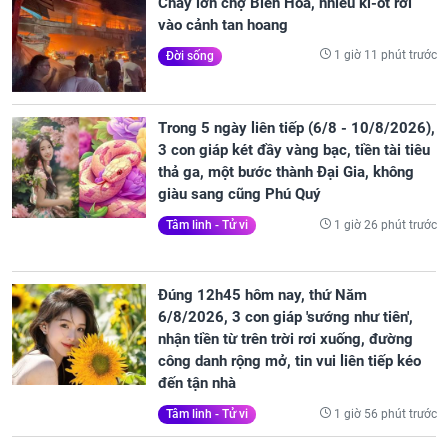
Cháy lớn chợ Biên Hòa, nhiều ki-ốt rơi
vào cảnh tan hoang
1 giờ 11 phút trước
Đời sống
Trong 5 ngày liên tiếp (6/8 - 10/8/2026),
3 con giáp két đầy vàng bạc, tiền tài tiêu
thả ga, một bước thành Đại Gia, không
giàu sang cũng Phú Quý
1 giờ 26 phút trước
Tâm linh - Tử vi
Đúng 12h45 hôm nay, thứ Năm
6/8/2026, 3 con giáp 'sướng như tiên',
nhận tiền từ trên trời rơi xuống, đường
công danh rộng mở, tin vui liên tiếp kéo
đến tận nhà
1 giờ 56 phút trước
Tâm linh - Tử vi