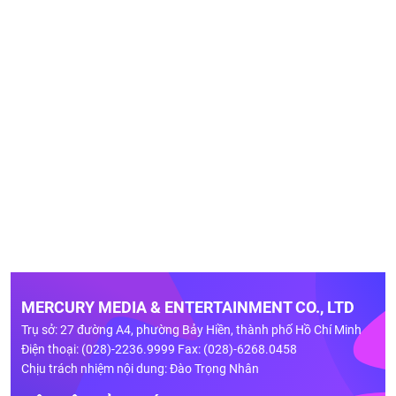
MERCURY MEDIA & ENTERTAINMENT CO., LTD
Trụ sở: 27 đường A4, phường Bảy Hiền, thành phố Hồ Chí Minh
Điện thoại: (028)-2236.9999 Fax: (028)-6268.0458
Chịu trách nhiệm nội dung: Đào Trọng Nhân