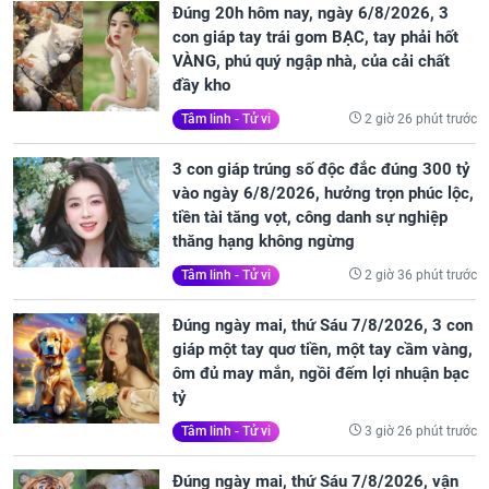
Đúng 20h hôm nay, ngày 6/8/2026, 3
con giáp tay trái gom BẠC, tay phải hốt
VÀNG, phú quý ngập nhà, của cải chất
đầy kho
2 giờ 26 phút trước
Tâm linh - Tử vi
3 con giáp trúng số độc đắc đúng 300 tỷ
vào ngày 6/8/2026, hưởng trọn phúc lộc,
tiền tài tăng vọt, công danh sự nghiệp
thăng hạng không ngừng
2 giờ 36 phút trước
Tâm linh - Tử vi
Đúng ngày mai, thứ Sáu 7/8/2026, 3 con
giáp một tay quơ tiền, một tay cầm vàng,
ôm đủ may mắn, ngồi đếm lợi nhuận bạc
tỷ
3 giờ 26 phút trước
Tâm linh - Tử vi
Đúng ngày mai, thứ Sáu 7/8/2026, vận