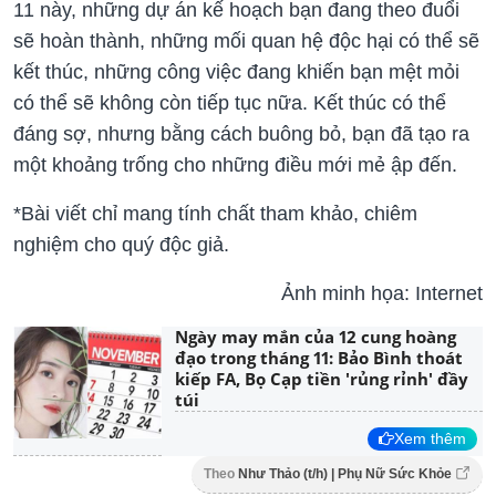
11 này, những dự án kế hoạch bạn đang theo đuổi
sẽ hoàn thành, những mối quan hệ độc hại có thể sẽ
kết thúc, những công việc đang khiến bạn mệt mỏi
có thể sẽ không còn tiếp tục nữa. Kết thúc có thể
đáng sợ, nhưng bằng cách buông bỏ, bạn đã tạo ra
một khoảng trống cho những điều mới mẻ ập đến.
*Bài viết chỉ mang tính chất tham khảo, chiêm
nghiệm cho quý độc giả.
Ảnh minh họa: Internet
Ngày may mắn của 12 cung hoàng
đạo trong tháng 11: Bảo Bình thoát
kiếp FA, Bọ Cạp tiền 'rủng rỉnh' đầy
túi
Xem thêm
Theo
Như Thảo (t/h) | Phụ Nữ Sức Khỏe