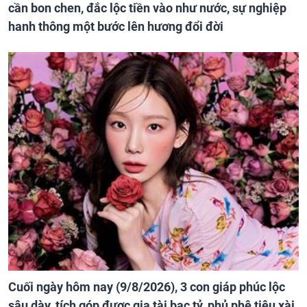
cần bon chen, đắc lộc tiền vào như nước, sự nghiệp
hanh thông một bước lên hương đổi đời
Cuối ngày hôm nay (9/8/2026), 3 con giáp phúc lộc
sâu dày, tích góp được gia tài bạc tỷ, phủ phê tiêu xài