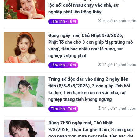
lộc nối đuôi nhau chạy vào nhà, sự
nghiệp phất lên trông thấy
10 giờ 16 phút trước
Tâm linh - Tử vi
Đúng ngày mai, Chủ Nhật 9/8/2026,
Phật Tổ che chở 3 con giáp 'đạp trúng mỏ
vàng', tiền bạc nhiều như lá sung, sự
nghiệp vượng phát
12 giờ 11 phút trước
Tâm linh - Tử vi
Trúng số độc đắc vào đúng 2 ngày liên
tiếp (8/8-9/8/2026), 3 con giáp 'lĩnh hội
tài lộc', tiền bạc kéo ùn ùn vào nhà, sự
nghiệp thăng tiến không ngừng
14 giờ 31 phút trước
Tâm linh - Tử vi
Đúng 7h30 ngày mai, Chủ Nhật
9/8/2026, Thần Tài ghé thăm, 3 con giáp
đón nhận 'cơn mưa may mắn', tiền bạc dồi