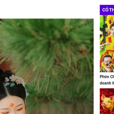
CÓ T
Phim Ch
doanh t