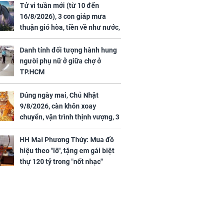
Tử vi tuần mới (từ 10 đến
16/8/2026), 3 con giáp mưa
thuận gió hòa, tiền về như nước,
bạc vàng dư dả, Phú Quý Vinh
Hoa, vận trình khai sáng
Danh tính đối tượng hành hung
người phụ nữ ở giữa chợ ở
TP.HCM
Đúng ngày mai, Chủ Nhật
9/8/2026, càn khôn xoay
chuyển, vận trình thịnh vượng, 3
con giáp nhận phúc khí nhà trời,
tình tiền đỏ như son, vận may
HH Mai Phương Thúy: Mua đồ
hanh thông
hiệu theo "lô", tặng em gái biệt
thự 120 tỷ trong "nốt nhạc"