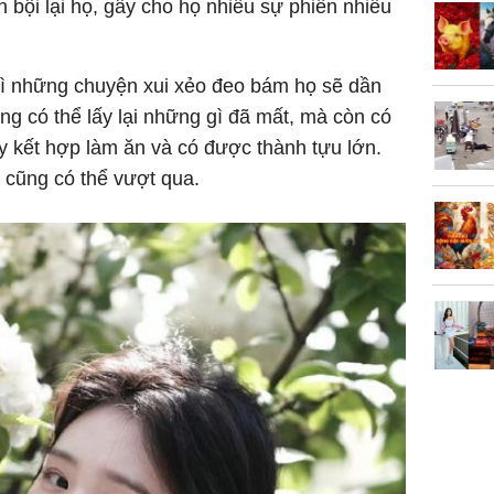
 bội lại họ, gây cho họ nhiều sự phiền nhiễu
thì những chuyện xui xẻo đeo bám họ sẽ dần
ng có thể lấy lại những gì đã mất, mà còn có
y kết hợp làm ăn và có được thành tựu lớn.
ọ cũng có thể vượt qua.