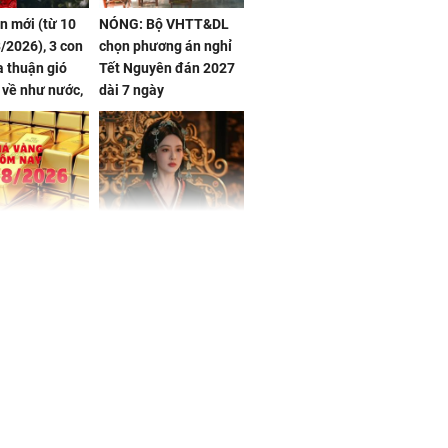
ần mới (từ 10
NÓNG: Bộ VHTT&DL
/2026), 3 con
chọn phương án nghỉ
 thuận gió
Tết Nguyên đán 2027
n về như nước,
dài 7 ngày
 dư dả, Phú
 Hoa, vận
ai sáng
 hôm nay,
'Bách Hoa Sát' vừa kết
/2026: Tăng
thúc, Mạnh Tử Nghĩa
44 triệu
đã vướng tranh luận
ợng