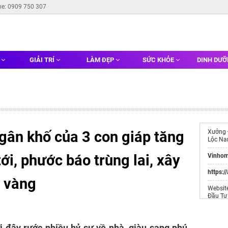
ne: 0909 750 307
G
GIẢI TRÍ
LÀM ĐẸP
SỨC KHỎE
DINH DƯ
ngân khố của 3 con giáp tăng
Xưởng
Lộc N
ới, phước báo trùng lai, xây
Vinhom
https:/
 vàng
Websit
Đầu Tư
Tượng 
i đây rước nhiều hỷ sự về nhà, giàu sang phú