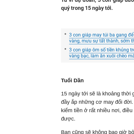
quý trong 15 ngày tới.
3 con giáp may túi ba gang để 
vàng, mưu sự tất thành, sớm t
3 con giáp ôm số tiền khủng tr
vàng bạc, làm ăn xuôi chèo m
Tuổi Dần
15 ngày tới sẽ là khoảng thời
đầy ắp những cơ may đổi đời.
kiếm tiền ở rất nhiều nơi, điề
được.
Bạn cũng sẽ không bao giờ bỏ