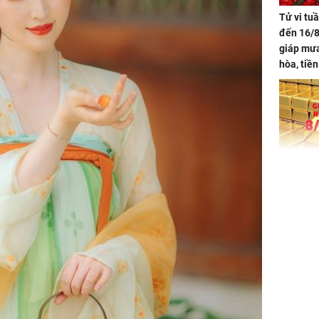
Tử vi tu
đến 16/8
giáp mưa
hòa, tiề
bạc vàng
Quý Vinh
trình kh
Giá vàng
ngày 8/8
vọt lên 1
đồng/lư