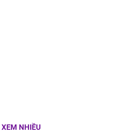
ngày cuối
âm lịch, 3 con
ng phát Tài
 Quý trăm bề,
h Phượng
m trọn cơ
sộ
 XEM NHIỀU