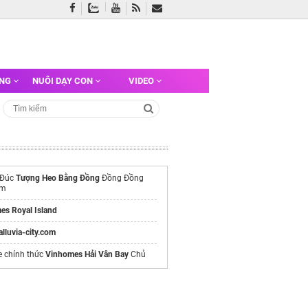
ỠNG
NUÔI DẠY CON
VIDEO
 Đúc
Tượng Heo Bằng Đồng
Đồng Đồng
am
es Royal Island
/alluvia-city.com
e chính thức
Vinhomes Hải Vân Bay
Chủ
phật quan âm bằng đá 2m