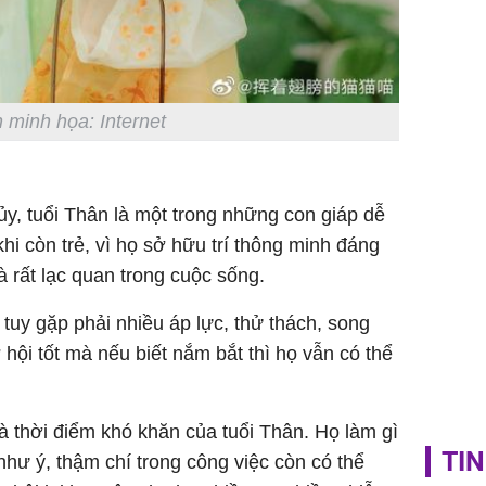
Trong 4 
tháng 6 
giáp vượ
Lộc, Phú
đổi mện
 minh họa: Internet
Hoàng, ô
ngơi đồ 
y, tuổi Thân là một trong những con giáp dễ
hi còn trẻ, vì họ sở hữu trí thông minh đáng
à rất lạc quan trong cuộc sống.
 tuy gặp phải nhiều áp lực, thử thách, song
hội tốt mà nếu biết nắm bắt thì họ vẫn có thể
là thời điểm khó khăn của tuổi Thân. Họ làm gì
TIN
hư ý, thậm chí trong công việc còn có thể