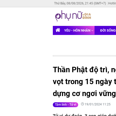
Thứ Bảy, 08/08/2026, 21:45 (GMT+7)
Hotli
YÊU - HÔN NHÂN
ĐỜI SỐN
Thần Phật độ trì, 
vọt trong 15 ngày t
dựng cơ ngơi vững
19/01/2024 11:25
Tâm linh - Tử vi
Tử vi dự đoán, 3 con giáp dướ