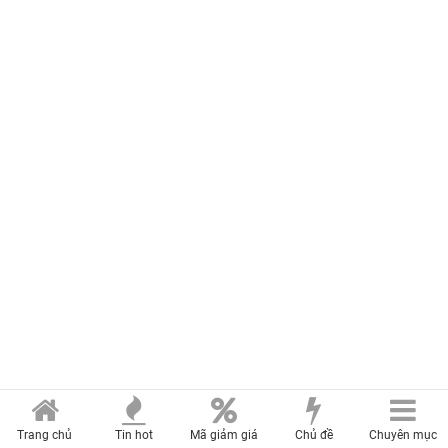
Trang chủ
Tin hot
Mã giảm giá
Chủ đề
Chuyên mục