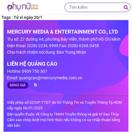
Tags : Tử vi ngày 20/1
MERCURY MEDIA & ENTERTAINMENT CO., LTD
Trụ sở: 27 đường A4, phường Bảy Hiền, thành phố Hồ Chí Minh
Điện thoại: (028)-2236.9999 Fax: (028)-6268.0458
Chịu trách nhiệm nội dung: Đào Trọng Nhân
LIÊN HỆ QUẢNG CÁO
Hotline: 0909 750 307
Email:
quangcao@mercurymedia.com.vn
BẢNG GIÁ
Giấy phép số 02/GP-TTĐT do Sở Thông Tin và Truyền Thông Tp.HCM
cấp ngày 06/01/2025
Bản quyền thuộc về Công ty TNHH Truyền thông và giải trí Sao Thủy.
Cấm sao chép dưới mọi hình thức nếu không có sự chấp thuận bằng
văn bản.