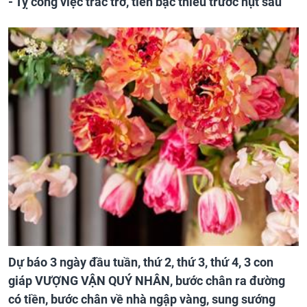
- Tỵ công việc trắc trở, tiền bạc thiếu trước hụt sau
Dự báo 3 ngày đầu tuần, thứ 2, thứ 3, thứ 4, 3 con
giáp VƯỢNG VẬN QUÝ NHÂN, bước chân ra đường
có tiền, bước chân về nhà ngập vàng, sung sướng