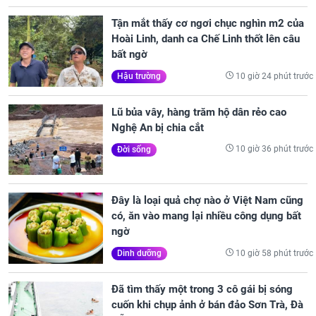
Tận mắt thấy cơ ngơi chục nghìn m2 của
Hoài Linh, danh ca Chế Linh thốt lên câu
bất ngờ
10 giờ 24 phút trước
Hậu trường
Lũ bủa vây, hàng trăm hộ dân rẻo cao
Nghệ An bị chia cắt
10 giờ 36 phút trước
Đời sống
Đây là loại quả chợ nào ở Việt Nam cũng
có, ăn vào mang lại nhiều công dụng bất
ngờ
10 giờ 58 phút trước
Dinh dưỡng
Đã tìm thấy một trong 3 cô gái bị sóng
cuốn khi chụp ảnh ở bán đảo Sơn Trà, Đà