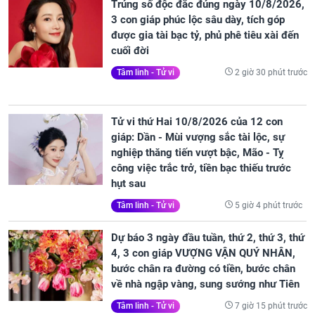
Trúng số độc đắc đúng ngày 10/8/2026,
3 con giáp phúc lộc sâu dày, tích góp
được gia tài bạc tỷ, phủ phê tiêu xài đến
cuối đời
2 giờ 30 phút trước
Tâm linh - Tử vi
Tử vi thứ Hai 10/8/2026 của 12 con
giáp: Dần - Mùi vượng sắc tài lộc, sự
nghiệp thăng tiến vượt bậc, Mão - Tỵ
công việc trắc trở, tiền bạc thiếu trước
hụt sau
5 giờ 4 phút trước
Tâm linh - Tử vi
Dự báo 3 ngày đầu tuần, thứ 2, thứ 3, thứ
4, 3 con giáp VƯỢNG VẬN QUÝ NHÂN,
bước chân ra đường có tiền, bước chân
về nhà ngập vàng, sung sướng như Tiên
7 giờ 15 phút trước
Tâm linh - Tử vi