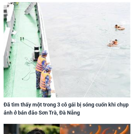
Đã tìm thấy một trong 3 cô gái bị sóng cuốn khi chụp
ảnh ở bán đảo Sơn Trà, Đà Nẵng