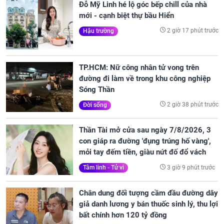
Đỗ Mỹ Linh hé lộ góc bếp chill của nhà
mới - cạnh biệt thự bầu Hiển
2 giờ 17 phút trước
Hậu trường
TP.HCM: Nữ công nhân tử vong trên
đường đi làm về trong khu công nghiệp
Sóng Thần
2 giờ 38 phút trước
Đời sống
Thần Tài mở cửa sau ngày 7/8/2026, 3
con giáp ra đường 'đụng trúng hố vàng',
mỏi tay đếm tiền, giàu nứt đố đổ vách
3 giờ 9 phút trước
Tâm linh - Tử vi
Chân dung đối tượng cầm đầu đường dây
giả danh lương y bán thuốc sinh lý, thu lợi
bất chính hơn 120 tỷ đồng