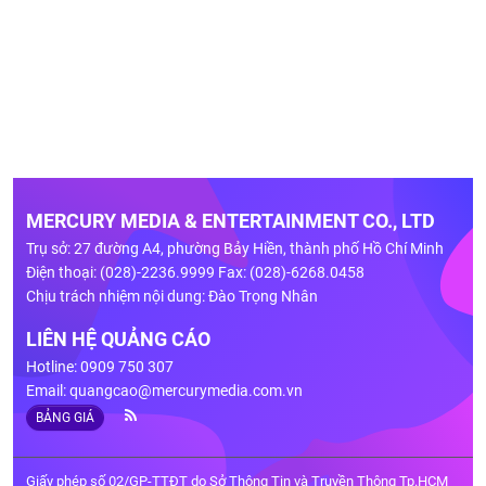
MERCURY MEDIA & ENTERTAINMENT CO., LTD
Trụ sở: 27 đường A4, phường Bảy Hiền, thành phố Hồ Chí Minh
Điện thoại: (028)-2236.9999 Fax: (028)-6268.0458
Chịu trách nhiệm nội dung: Đào Trọng Nhân
LIÊN HỆ QUẢNG CÁO
Hotline: 0909 750 307
Email:
quangcao@mercurymedia.com.vn
BẢNG GIÁ
Giấy phép số 02/GP-TTĐT do Sở Thông Tin và Truyền Thông Tp.HCM