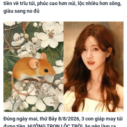
tiền về trĩu túi, phúc cao hơn núi, lộc nhiều hơn sông,
giàu sang no đủ
Đúng ngày mai, thứ Bảy 8/8/2026, 3 con giáp may túi
đựng tiền, HƯỞNG TRỌN LỘC TRỜI, ăn nên làm ra,