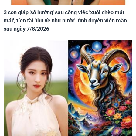
3 con giáp 'số hưởng' sau công việc 'xuôi chèo mát
mái', tiền tài 'thu về như nước', tình duyên viên mãn
sau ngày 7/8/2026