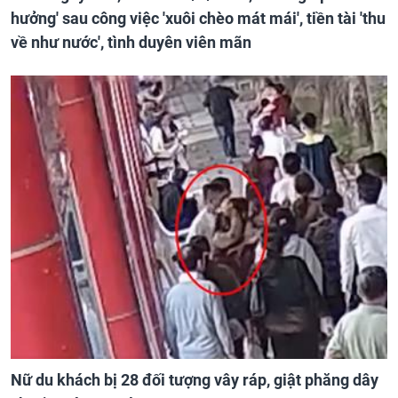
hưởng' sau công việc 'xuôi chèo mát mái', tiền tài 'thu
về như nước', tình duyên viên mãn
Nữ du khách bị 28 đối tượng vây ráp, giật phăng dây