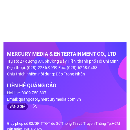
MERCURY MEDIA & ENTERTAINMENT CO., LTD
Trụ sở: 27 đường A4, phường Bảy Hiền, thành phố Hồ Chí Minh
Điện thoại: (028)-2236.9999 Fax: (028)-6268.0458
Chịu trách nhiệm nội dung: Đào Trọng Nhân
LIÊN HỆ QUẢNG CÁO
Hotline: 0909 750 307
Email:
quangcao@mercurymedia.com.vn
BẢNG GIÁ
Giấy phép số 02/GP-TTĐT do Sở Thông Tin và Truyền Thông Tp.HCM
cấp ngày 06/01/2025