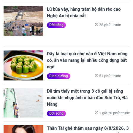
Lũ bủa vây, hàng trăm hộ dân rẻo cao
Nghệ An bị chia cắt
28 phút trước
Đời sống
Đây là loại quả chợ nào ở Việt Nam cũng
có, ăn vào mang lại nhiều công dụng bất
ngờ
51 phút trước
Dinh dưỡng
Đã tìm thấy một trong 3 cô gái bị sóng
cuốn khi chụp ảnh ở bán đảo Sơn Trà, Đà
Nẵng
1 giờ 20 phút trước
Đời sống
Thần Tài ghé thăm sau ngày 8/8/2026, 3