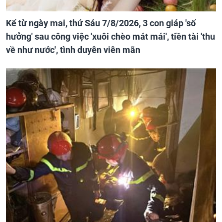
Kể từ ngày mai, thứ Sáu 7/8/2026, 3 con giáp 'số
hưởng' sau công việc 'xuôi chèo mát mái', tiền tài 'thu
về như nước', tình duyên viên mãn