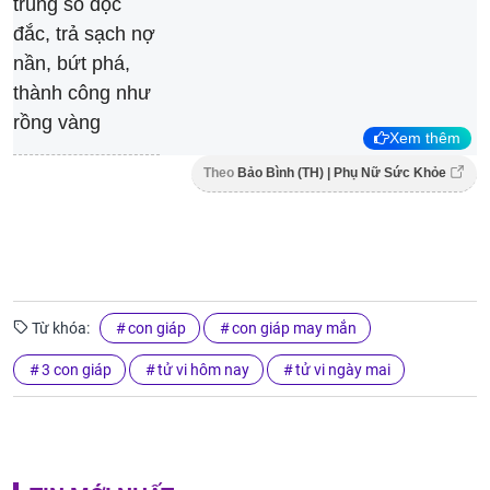
Xem thêm
Theo
Bảo Bình (TH) | Phụ Nữ Sức Khỏe
Từ khóa:
con giáp
con giáp may mắn
3 con giáp
tử vi hôm nay
tử vi ngày mai