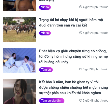
4 giờ 28 phút trước
Video
Trọng tài bỏ chạy khi bị người hâm mộ
đuổi đánh trên sân và cái kết
5 giờ 28 phút trước
Video
Phát hiện vợ giấu chuyện từng có chồng,
tôi đòi ly hôn nhưng sững sờ khi nghe mẹ
tôi buông câu này
5 giờ 38 phút trước
Tâm sự
Kết hôn 3 năm, bạn bè ghen tỵ vì tôi
được chồng chiều chuộng hết mực nhưng
sự thật phía sau khiến tôi khóc nghẹn
5 giờ 48 phút trước
Tâm sự gia đình