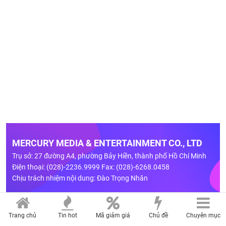
MERCURY MEDIA & ENTERTAINMENT CO., LTD
Trụ sở: 27 đường A4, phường Bảy Hiền, thành phố Hồ Chí Minh
Điện thoại: (028)-2236.9999 Fax: (028)-6268.0458
Chịu trách nhiệm nội dung: Đào Trọng Nhân
LIÊN HỆ QUẢNG CÁO
Hotline: 0909 750 307
Trang chủ
Tin hot
Mã giảm giá
Chủ đề
Chuyên mục
Email:
quangcao@mercurymedia.com.vn