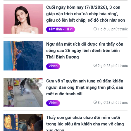
Cuối ngày hôm nay (7/8/2026), 3 con
giáp vận trình như 'cá chép hóa rồng',
giàu có lên bất chấp, số đỏ chót như son
1 giờ 58 phút trước
Tâm linh - Tử vi
Ngư dân mất tích đã được tìm thấy còn
sống sau 26 ngày lênh đênh trên biển
Thái Bình Dương
2 giờ 28 phút trước
Video
Cựu võ sĩ quyền anh tung cú đấm khiến
người đàn ông thiệt mạng trên phố, sau
một cuộc tranh cãi
3 giờ 28 phút trước
Video
Thấy con gái chưa chào đời mỉm cười
trong lúc siêu âm khiến cha mẹ vô cùng
xúc động