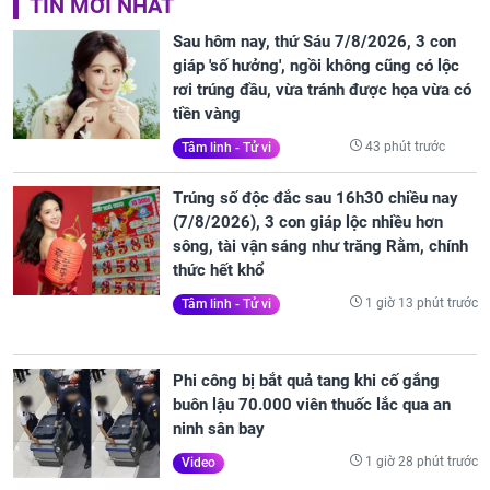
TIN MỚI NHẤT
Sau hôm nay, thứ Sáu 7/8/2026, 3 con
giáp 'số hưởng', ngồi không cũng có lộc
rơi trúng đầu, vừa tránh được họa vừa có
tiền vàng
43 phút trước
Tâm linh - Tử vi
Trúng số độc đắc sau 16h30 chiều nay
(7/8/2026), 3 con giáp lộc nhiều hơn
sông, tài vận sáng như trăng Rằm, chính
thức hết khổ
1 giờ 13 phút trước
Tâm linh - Tử vi
Phi công bị bắt quả tang khi cố gắng
buôn lậu 70.000 viên thuốc lắc qua an
ninh sân bay
1 giờ 28 phút trước
Video