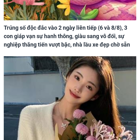
Trúng số độc đắc vào 2 ngày liên tiếp (6 và 8/8), 3
con giáp vạn sự hanh thông, giàu sang vô đối, sự
nghiệp thăng tiến vượt bậc, nhà lầu xe đẹp chờ sẵn