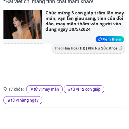
*Bài viết chỉ mang tính chất tham khảo!
Chúc mừng 3 con giáp trăm lần may
mắn, vạn lần giàu sang, tiền của dồi
dào, may mắn thấm vào người vào
đúng ngày 30/5/2024
Xem thêm
Theo
Hỏa Hỏa (TH) | Phụ Nữ Sức Khỏe
Từ khóa:
tử vi may mắn
tử vi 12 con giáp
tử vi hàng ngày