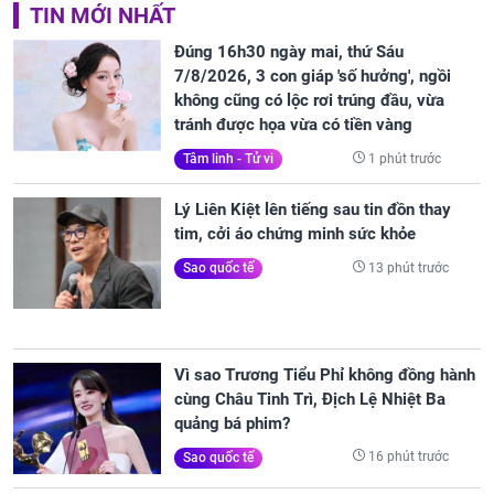
TIN MỚI NHẤT
Đúng 16h30 ngày mai, thứ Sáu
7/8/2026, 3 con giáp 'số hưởng', ngồi
không cũng có lộc rơi trúng đầu, vừa
tránh được họa vừa có tiền vàng
1 phút trước
Tâm linh - Tử vi
Lý Liên Kiệt lên tiếng sau tin đồn thay
tim, cởi áo chứng minh sức khỏe
13 phút trước
Sao quốc tế
Vì sao Trương Tiểu Phỉ không đồng hành
cùng Châu Tinh Trì, Địch Lệ Nhiệt Ba
quảng bá phim?
16 phút trước
Sao quốc tế