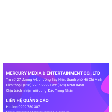
MERCURY MEDIA & ENTERTAINMENT CO., LTD
Trụ sở: 27 đường A4, phường Bảy Hiền, thành phố Hồ Chí Minh
Điện thoại: (028)-2236.9999 Fax: (028)-6268.0458
Chịu trách nhiệm nội dung: Đào Trọng Nhân
LIÊN HỆ QUẢNG CÁO
Hotline: 0909 750 307