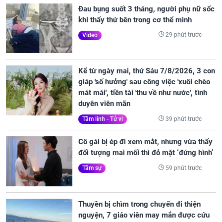
Đau bụng suốt 3 tháng, người phụ nữ sốc
khi thấy thứ bên trong cơ thể mình
29 phút trước
Video
Kể từ ngày mai, thứ Sáu 7/8/2026, 3 con
giáp 'số hưởng' sau công việc 'xuôi chèo
mát mái', tiền tài 'thu về như nước', tình
duyên viên mãn
39 phút trước
Tâm linh - Tử vi
Cô gái bị ép đi xem mắt, nhưng vừa thấy
đối tượng mai mối thì đỏ mặt ‘đứng hình’
59 phút trước
Tâm sự
Thuyền bị chìm trong chuyến đi thiện
nguyện, 7 giáo viên may mắn được cứu