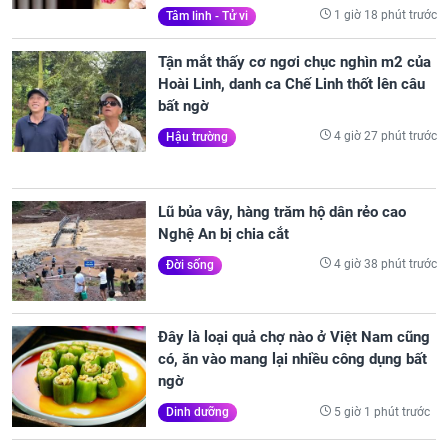
1 giờ 18 phút trước
Tâm linh - Tử vi
Tận mắt thấy cơ ngơi chục nghìn m2 của
Hoài Linh, danh ca Chế Linh thốt lên câu
bất ngờ
4 giờ 27 phút trước
Hậu trường
Lũ bủa vây, hàng trăm hộ dân rẻo cao
Nghệ An bị chia cắt
4 giờ 38 phút trước
Đời sống
Đây là loại quả chợ nào ở Việt Nam cũng
có, ăn vào mang lại nhiều công dụng bất
ngờ
5 giờ 1 phút trước
Dinh dưỡng