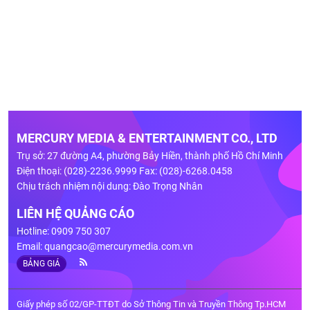
MERCURY MEDIA & ENTERTAINMENT CO., LTD
Trụ sở: 27 đường A4, phường Bảy Hiền, thành phố Hồ Chí Minh
Điện thoại: (028)-2236.9999 Fax: (028)-6268.0458
Chịu trách nhiệm nội dung: Đào Trọng Nhân
LIÊN HỆ QUẢNG CÁO
Hotline: 0909 750 307
Email:
quangcao@mercurymedia.com.vn
BẢNG GIÁ
Giấy phép số 02/GP-TTĐT do Sở Thông Tin và Truyền Thông Tp.HCM