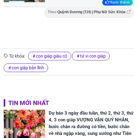
Xem thêm
Theo
Quỳnh Dương (T.H) | Phụ Nữ Sức Khỏe
Từ khóa:
con giáp giàu có
tử vi con giáp
con giáp bản lĩnh
TIN MỚI NHẤT
Dự báo 3 ngày đầu tuần, thứ 2, thứ 3, thứ
4, 3 con giáp VƯỢNG VẬN QUÝ NHÂN,
bước chân ra đường có tiền, bước chân
về nhà ngập vàng, sung sướng như Tiên