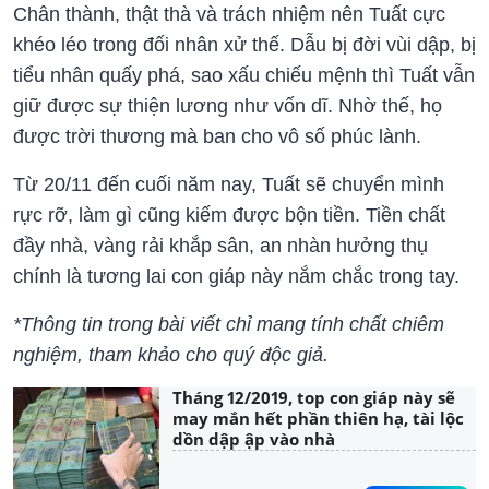
Chân thành, thật thà và trách nhiệm nên Tuất cực
khéo léo trong đối nhân xử thế. Dẫu bị đời vùi dập, bị
tiểu nhân quấy phá, sao xấu chiếu mệnh thì Tuất vẫn
giữ được sự thiện lương như vốn dĩ. Nhờ thế, họ
được trời thương mà ban cho vô số phúc lành.
Từ 20/11 đến cuối năm nay, Tuất sẽ chuyển mình
rực rỡ, làm gì cũng kiếm được bộn tiền. Tiền chất
đầy nhà, vàng rải khắp sân, an nhàn hưởng thụ
chính là tương lai con giáp này nắm chắc trong tay.
*Thông tin trong bài viết chỉ mang tính chất chiêm
nghiệm, tham khảo cho quý độc giả.
Tháng 12/2019, top con giáp này sẽ
may mắn hết phần thiên hạ, tài lộc
dồn dập ập vào nhà