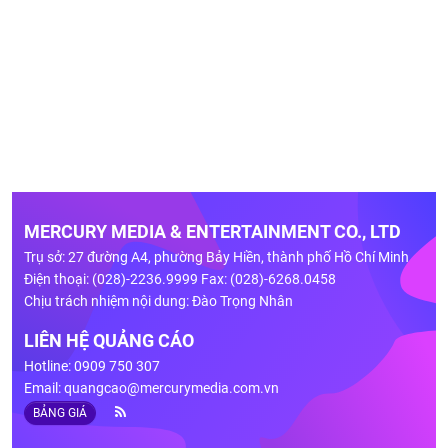
MERCURY MEDIA & ENTERTAINMENT CO., LTD
Trụ sở: 27 đường A4, phường Bảy Hiền, thành phố Hồ Chí Minh
Điện thoại: (028)-2236.9999 Fax: (028)-6268.0458
Chịu trách nhiệm nội dung: Đào Trọng Nhân
LIÊN HỆ QUẢNG CÁO
Hotline: 0909 750 307
Email:
quangcao@mercurymedia.com.vn
BẢNG GIÁ