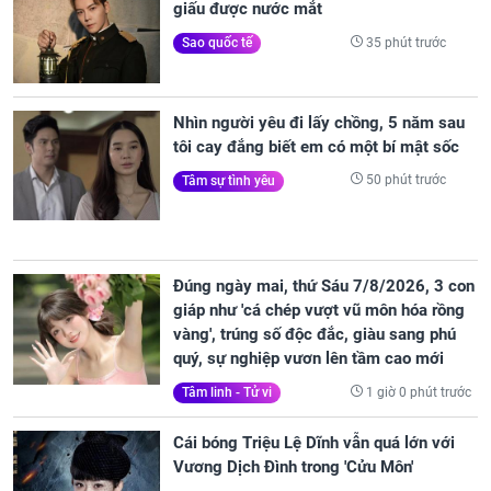
giấu được nước mắt
35 phút trước
Sao quốc tế
Nhìn người yêu đi lấy chồng, 5 năm sau
tôi cay đắng biết em có một bí mật sốc
50 phút trước
Tâm sự tình yêu
Đúng ngày mai, thứ Sáu 7/8/2026, 3 con
giáp như 'cá chép vượt vũ môn hóa rồng
vàng', trúng số độc đắc, giàu sang phú
quý, sự nghiệp vươn lên tầm cao mới
1 giờ 0 phút trước
Tâm linh - Tử vi
Cái bóng Triệu Lệ Dĩnh vẫn quá lớn với
Vương Dịch Đình trong 'Cửu Môn'