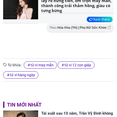
lấy rổ hứng tiền, ôm trọn may mắn,
thành công trải thảm hồng, giàu có
tưng bừng
Xem thêm
Theo
Hỏa Hỏa (TH) | Phụ Nữ Sức Khỏe
Từ khóa:
tử vi may mắn
tử vi 12 con giáp
tử vi hàng ngày
TIN MỚI NHẤT
Tái xuất sau 10 năm, Trần Vỹ Đình không