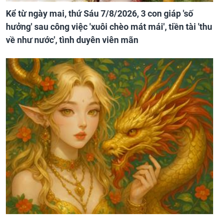
Kể từ ngày mai, thứ Sáu 7/8/2026, 3 con giáp 'số
hưởng' sau công việc 'xuôi chèo mát mái', tiền tài 'thu
về như nước', tình duyên viên mãn