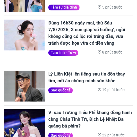
5 phút trước
Tâm sự gia đình
Đúng 16h30 ngày mai, thứ Sáu
7/8/2026, 3 con giáp 'số hưởng', ngồi
không cũng có lộc rơi trúng đầu, vừa
tránh được họa vừa có tiền vàng
8 phút trước
Tâm linh - Tử vi
Lý Liên Kiệt lên tiếng sau tin đồn thay
tim, cởi áo chứng minh sức khỏe
19 phút trước
Sao quốc tế
Vì sao Trương Tiểu Phỉ không đồng hành
cùng Châu Tinh Trì, Địch Lệ Nhiệt Ba
quảng bá phim?
22 phút trước
Sao quốc tế