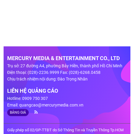
MERCURY MEDIA & ENTERTAINMENT CO., LTD
Trụ sở: 27 đường A4, phường Bảy Hiền, thành phố Hồ Chí Minh
Điện thoại: (028)-2236.9999 Fax: (028)-6268.0458
Chịu trách nhiệm nội dung: Đào Trọng Nhân
LIÊN HỆ QUẢNG CÁO
Hotline: 0909 750 307
Email:
quangcao@mercurymedia.com.vn
BẢNG GIÁ
Giấy phép số 02/GP-TTĐT do Sở Thông Tin và Truyền Thông Tp.HCM