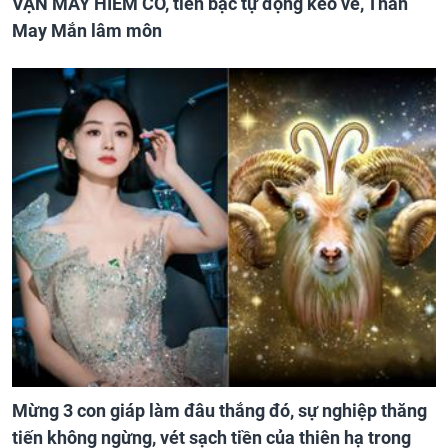
VẬN MAY HIẾM CÓ, tiền bạc tự động kéo về, Thần
May Mắn lâm môn
Mừng 3 con giáp làm đâu thắng đó, sự nghiệp thăng
tiến không ngừng, vét sạch tiền của thiên hạ trong