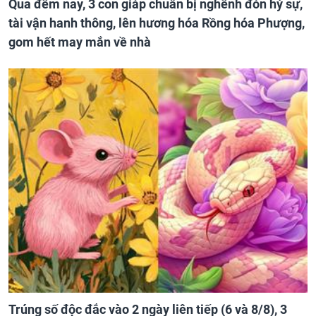
Qua đêm nay, 3 con giáp chuẩn bị nghênh đón hỷ sự,
tài vận hanh thông, lên hương hóa Rồng hóa Phượng,
gom hết may mắn về nhà
Trúng số độc đắc vào 2 ngày liên tiếp (6 và 8/8), 3