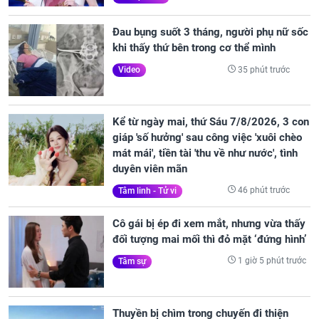
Đau bụng suốt 3 tháng, người phụ nữ sốc
khi thấy thứ bên trong cơ thể mình
35 phút trước
Video
Kể từ ngày mai, thứ Sáu 7/8/2026, 3 con
giáp 'số hưởng' sau công việc 'xuôi chèo
mát mái', tiền tài 'thu về như nước', tình
duyên viên mãn
46 phút trước
Tâm linh - Tử vi
Cô gái bị ép đi xem mắt, nhưng vừa thấy
đối tượng mai mối thì đỏ mặt ‘đứng hình’
1 giờ 5 phút trước
Tâm sự
Thuyền bị chìm trong chuyến đi thiện