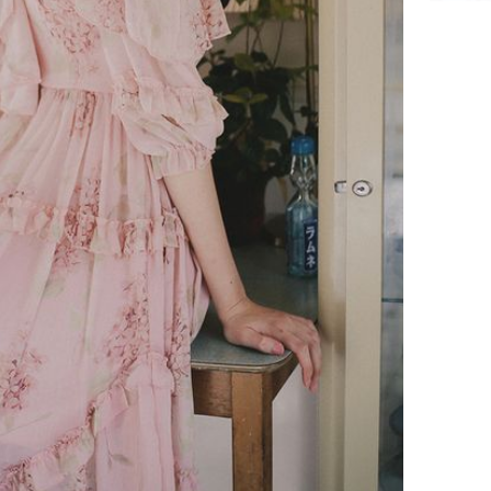
Phát hiệ
chuyện t
tôi đòi 
sững sờ 
tôi buôn
Lý Liên K
sau tin đ
cởi áo c
khỏe