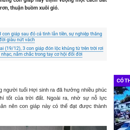
rơn, thuận buồm xuôi gió.
 con giáp sau đỏ cả tình lẫn tiền, sự nghiệp thăng
 đời giàu nứt vách
(19/12), 3 con giáp đón lộc khủng từ trên trời rơi
t nhạc, nắm chắc trong tay cơ hội đổi đời
CÓ T
người tuổi Hợi sinh ra đã hưởng nhiều phúc
í tốt của trời đất. Ngoài ra, nhờ sự nỗ lực
thân nên
con giáp
này có thể đạt được thành