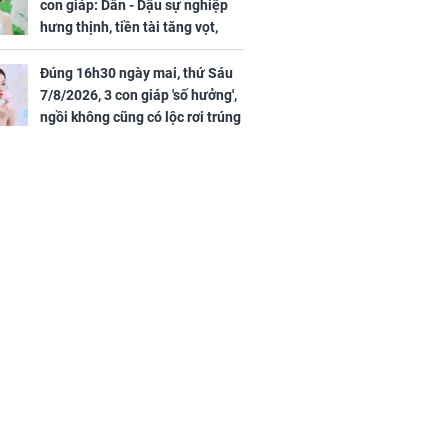
con giáp: Dần - Dậu sự nghiệp
hưng thịnh, tiền tài tăng vọt,
Mão - Thân công việc bất trắc,
tiền mất tật mang
Đúng 16h30 ngày mai, thứ Sáu
7/8/2026, 3 con giáp 'số hưởng',
ngồi không cũng có lộc rơi trúng
đầu, vừa tránh được họa vừa có
tiền vàng