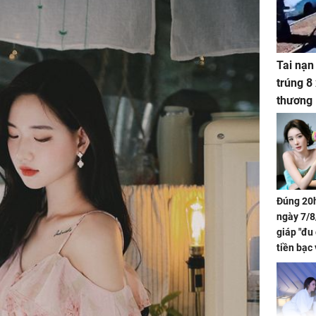
Tai nạn
trúng 8
thương
Đúng 20h
ngày 7/8
giáp "đu
tiền bạc 
đón lộc 
tiền viê