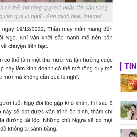
h có thể mở rộng quy mô hoặc lấn sân sang
 cần quá lo nghĩ - Ảnh minh họa: Internet
 giờ ngày 19/12/2022, Thần may mắn mang đến
̉i Ngọ. Khí vận khởi sắc mạnh mẽ nên bản
ề chuyện tiền bạc.
́ thể làm một thu mười và tận hưởng cuộc
TIN
giáp này làm kinh doanh có thể mở rộng quy mô
c mới mà không cần quá lo nghĩ.
gười tuổi Ngọ đôi lúc gặp khó khăn, thì sau 8
 này sẽ đạt được vận trình ổn định, thậm chí
t là đường tài lộc. Những chú Ngựa sẽ có một
 dả không ai sánh bằng.