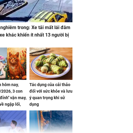
 nghiêm trong: Xe tải mất lái đâm
 xe khác khiến ít nhất 13 người bị
 hôm nay,
Tác dụng của cải thảo
/2026, 3 con
đối với sức khỏe và lưu
 đỉnh" vận may,
ý quan trọng khi sử
về ngập lối,
dụng
ấm no, tình
n mãn