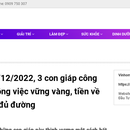
ine: 0909 750 307
G
GIẢI TRÍ
LÀM ĐẸP
SỨC KHỎE
DINH DƯ
/12/2022, 3 con giáp công
Vinhom
https:/
ông việc vững vàng, tiền về
Websit
Đầu Tư
 đủ đường
những con giáp này thịnh vượng một cách bất