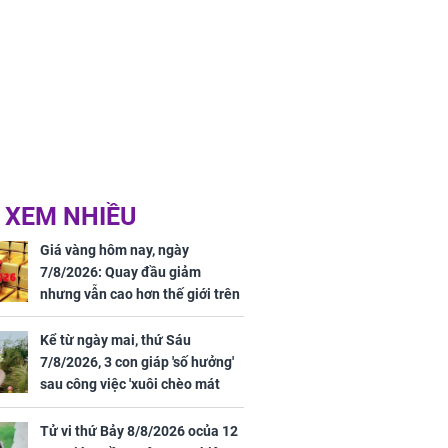
 XEM NHIỀU
Giá vàng hôm nay, ngày
7/8/2026: Quay đầu giảm
nhưng vẫn cao hơn thế giới trên
7 triệu đồng
Kể từ ngày mai, thứ Sáu
7/8/2026, 3 con giáp 'số hưởng'
sau công việc 'xuôi chèo mát
mái', tiền tài 'thu về như nước',
tình duyên viên mãn
Tử vi thứ Bảy 8/8/2026 ocủa 12