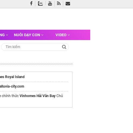
ỠNG
NUÔI DẠY CON
VIDEO
es Royal Island
/alluvia-city.com
e chính thức
Vinhomes Hải Vân Bay
Chủ