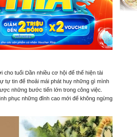
Không ng
vài nghìn
nhiều cô
cho sức 
 cho tuổi Dần nhiều cơ hội để thể hiện tài
 tự tin để thoải mái phát huy những gì mình
ược những bước tiến lớn trong công việc.
Tử vi th
hinh phục những đỉnh cao mới để không ngừng
7/8/2026
giáp: Dần
bạc đầy 
phát tri
Mão - Th
đạm, mọi