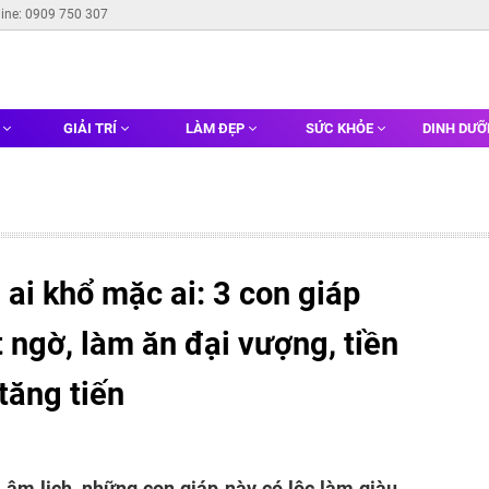
line: 0909 750 307
G
GIẢI TRÍ
LÀM ĐẸP
SỨC KHỎE
DINH DƯ
 ai khổ mặc ai: 3 con giáp
 ngờ, làm ăn đại vượng, tiền
 tăng tiến
 âm lịch, những con giáp này có lộc làm giàu,