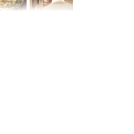
ờ loại rau chỉ
Vừa ly hôn, vợ cũ sinh
 ở chợ lại có
đứa con giống mình
ng dụng tốt
như đúc nhưng bí mật
khỏe
phía sau gây sốc
ứ Sáu
 của 12 con
 - Tuất tiền
túi, sự nghiệp
ển hưng thịnh,
ân tài lộc ảm
 sự khó thành