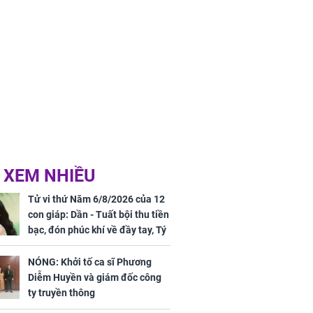
 mãn
 XEM NHIỀU
Tử vi thứ Năm 6/8/2026 của 12
con giáp: Dần - Tuất bội thu tiền
bạc, đón phúc khí về đầy tay, Tý
- Mão công việc khó khăn, tiền
bạc đội nón ra đi
NÓNG: Khởi tố ca sĩ Phương
Diễm Huyền và giám đốc công
ty truyền thông