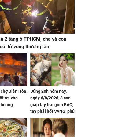
à 2 tầng ở TPHCM, cha và con
 tuổi tử vong thương tâm
 chợ Biên Hòa,
Đúng 20h hôm nay,
ốt rơi vào
ngày 6/8/2026, 3 con
 hoang
giáp tay trái gom BẠC,
tay phải hốt VÀNG, phú
quý ngập nhà, của cải
chất đầy kho