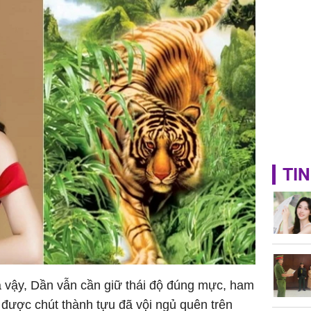
công mỹ
TIN
là vậy, Dần vẫn cần giữ thái độ đúng mực, ham
t được chút thành tựu đã vội ngủ quên trên