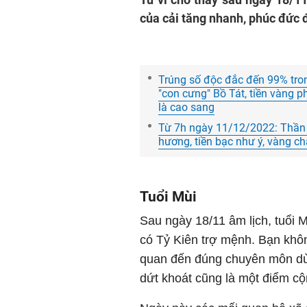
của cải tăng nhanh, phúc đức 
Trúng số độc đắc đến 99% trong
"con cưng" Bồ Tát, tiền vàng 
là cao sang
Từ 7h ngày 11/12/2022: Thần T
hương, tiền bạc như ý, vàng c
Tuổi Mùi
Sau ngày 18/11 âm lịch, tuổi 
có Tỷ Kiên trợ mệnh. Bạn khôn
quan đến đúng chuyên môn dù v
dứt khoát cũng là một điểm cộ