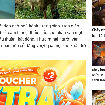
tốt đẹp nhờ ngũ hành tương sinh. Con giáp
Cháy nh
biết cảm thông, thấu hiểu cho nhau sau một
trai 12
 mâu thuẫn, bất đồng. Thực ra hai người vẫn
i nhau nên dễ dàng vượt qua mọi khó khăn trở
Cháy lớn
nhiều ki-
cảnh tan