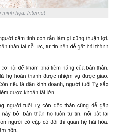
 minh họa: Internet
ười cầm tinh con rắn làm gì cũng thuận lợi.
n thân lại nỗ lực, tự tin nên dễ gặt hái thành
ó cơ hội để khám phá tiềm năng của bản thân.
là họ hoàn thành được nhiệm vụ được giao,
Còn nếu là dân kinh doanh, người tuổi Tỵ sắp
iếm được khoản lãi lớn.
ng người tuổi Tỵ còn độc thân cũng dễ gặp
này bởi bản thân họ luôn tự tin, nổi bật lại
òn người có cặp có đôi thì quan hệ hài hòa,
tâm hồn.