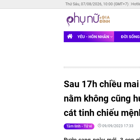
Thứ Sáu, 07/08/2026, 10:00 (GMT+7)
Hotl
YÊU - HÔN NHÂN
ĐỜI SỐN
Sau 17h chiều mai
nằm không cũng hứ
cát tinh chiếu mện
09/09/2023 17:33
Tâm linh - Tử vi
Bước sang ngày mới, 3 con g