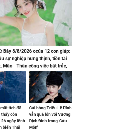
hứ Bảy 8/8/2026 ocủa 12 con giáp:
ậu sự nghiệp hưng thịnh, tiền tài
t, Mão - Thân công việc bất trắc,
t tật mang
mất tích đã
Cái bóng Triệu Lệ Dĩnh
 thấy còn
vẫn quá lớn với Vương
 26 ngày lênh
Dịch Đình trong 'Cửu
n biển Thái
Môn'