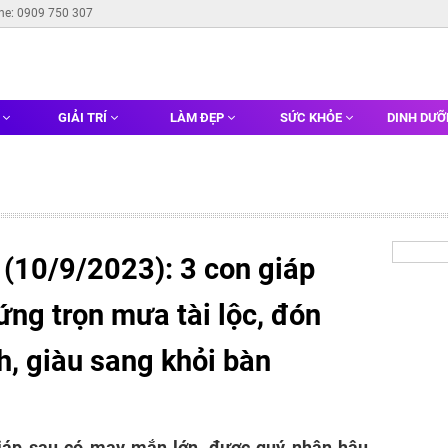
ine: 0909 750 307
G
GIẢI TRÍ
LÀM ĐẸP
SỨC KHỎE
DINH DƯ
 (10/9/2023): 3 con giáp
ng trọn mưa tài lộc, đón
h, giàu sang khỏi bàn
iáp sau có may mắn lớn, được quý nhân hậu