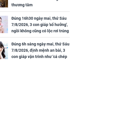
thương tâm
Đúng 16h30 ngày mai, thứ Sáu
7/8/2026, 3 con giáp 'số hưởng',
ngồi không cũng có lộc rơi trúng
đầu, vừa tránh được họa vừa có
tiền vàng
Đúng 6h sáng ngày mai, thứ Sáu
7/8/2026, định mệnh an bài, 3
con giáp vận trình như 'cá chép
hóa rồng', giàu có lên bất chấp,
số đỏ chót như son