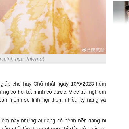
Bình Dư
Lý Liên K
sau tin đ
cởi áo c
khỏe
 minh họa: Internet
 giáp cho hay Chủ nhật ngày 10/9/2023 hôm
hững cơ hội tốt mình có được. Việc trải nghiệm
Vì sao T
bản mệnh sẽ lĩnh hội thêm nhiều kỹ năng và
không đ
Châu Tin
Nhiệt Ba
phim?
 điểm này những ai đang có bệnh nền đang bị
cần phải làm theo những chỉ dẫn của bác sĩ,