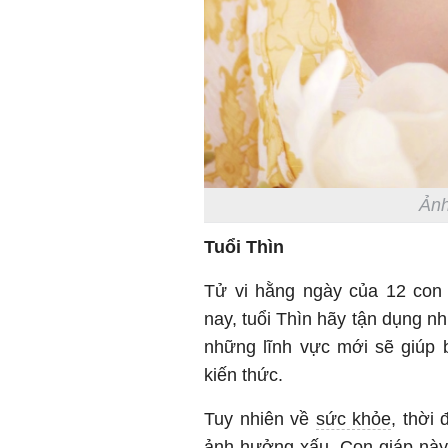
Ảnh
Tuổi Thìn
Tử vi hằng ngày của 12 con
nay, tuổi Thìn hãy tận dụng n
những lĩnh vực mới sẽ giúp 
kiến thức.
Tuy nhiên về
sức khỏe
, thời
ảnh hưởng xấu. Con giáp này 