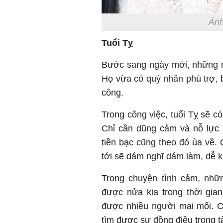
Ảnh
Tuổi Tỵ
Bước sang ngày mới, những ng
Họ vừa có quý nhân phù trợ, bả
công.
Trong công việc, tuổi Tỵ sẽ c
Chỉ cần dũng cảm và nỗ lực 
tiền bạc cũng theo đó ùa về. 
tới sẽ dám nghĩ dám làm, dễ k
Trong chuyện tình cảm, nhữ
được nửa kia trong thời gian 
được nhiều người mai mối. C
tìm được sự đồng điệu trong 