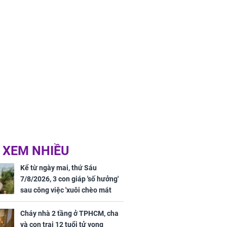
 XEM NHIỀU
Kể từ ngày mai, thứ Sáu
7/8/2026, 3 con giáp 'số hưởng'
sau công việc 'xuôi chèo mát
mái', tiền tài 'thu về như nước',
tình duyên viên mãn
Cháy nhà 2 tầng ở TPHCM, cha
và con trai 12 tuổi tử vong