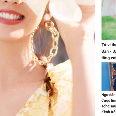
Tử vi t
Dần - D
tăng vọ
tiền mấ
Ngư dân 
được tìm
sống sau
đênh trê