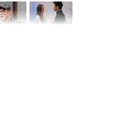
ơng
iệt lên tiếng
Cô gái bị ép đi xem
ồn thay tim,
mắt, nhưng vừa thấy
hứng minh sức
đối tượng mai mối thì
đỏ mặt ‘đứng hình’
rương Tiểu Phỉ
ồng hành cùng
h Trì, Địch Lệ
 quảng bá