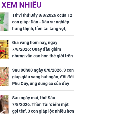
 Nữ công nhân
Đỗ Mỹ Linh hé lộ góc
 XEM NHIỀU
trên đường đi
bếp chill của nhà mới -
rong khu công
cạnh biệt thự bầu Hiển
Tử vi thứ Bảy 8/8/2026 ocủa 12
Sóng Thần
con giáp: Dần - Dậu sự nghiệp
hưng thịnh, tiền tài tăng vọt,
Mão - Thân công việc bất trắc,
tiền mất tật mang
Giá vàng hôm nay, ngày
7/8/2026: Quay đầu giảm
nhưng vẫn cao hơn thế giới trên
7 triệu đồng
Sau 00h00 ngày 8/8/2026, 3 con
00 ngày
giáp giàu sang bạt ngàn, đổi đời
, 3 con giáp
Phú Quý, ung dung có của đầy
g bạt ngàn,
nhà, ngày càng hưng thịnh sung
Phú Quý, ung
túc
của đầy nhà,
Sau ngày mai, thứ Sáu
g hưng thịnh
7/8/2026, Thần Tài 'điểm mặt
gọi tên', 3 con giáp lộc nhiều hơn
sông, tài vận sáng như trăng
Rằm, chính thức hết khổ