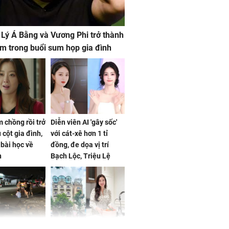
 Lý Á Bằng và Vương Phi trở thành
m trong buổi sum họp gia đình
 chồng rồi trở
Diễn viên AI 'gây sốc'
 cột gia đình,
với cát-xê hơn 1 tỉ
a bài học về
đồng, đe dọa vị trí
n
Bạch Lộc, Triệu Lệ
Dĩnh