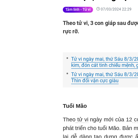
07/03/2024 22:29
Tâm linh - Tử vi
Theo tử vi, 3 con giáp sau đư
rực rỡ.
Tử vi ngày mai, thứ Sáu 8/3/20
kim, đón cát tinh chiếu mệnh, 
Tử vi ngày mai, thứ Sáu 8/3/20
Thìn đổi vận cực giàu
Tuổi Mão
Theo
tử vi
ngày mới của 12
co
phát triển cho tuổi Mão. Bản 
lại dễ dàng tạo dựng được ấ