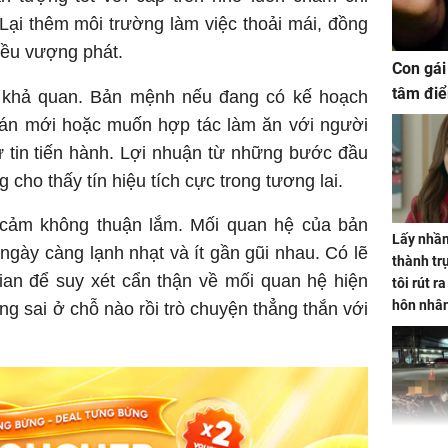
Lại thêm môi trường làm việc thoải mái, đồng
đều vượng phát.
Con gái
tâm điể
á khả quan. Bản mệnh nếu đang có kế hoạch
ự án mới hoặc muốn hợp tác làm ăn với người
ự tin tiến hành. Lợi nhuận từ những bước đầu
cho thấy tín hiệu tích cực trong tương lai.
 cảm không thuận lắm. Mối quan hệ của bản
Lấy nhầm
gày càng lạnh nhạt và ít gần gũi nhau. Có lẽ
thành trụ
ian để suy xét cẩn thận về mối quan hệ hiện
tôi rút r
hôn nhâ
ng sai ở chỗ nào rồi trò chuyện thẳng thắn với