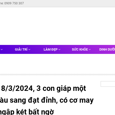
ine: 0909 750 307
G
GIẢI TRÍ
LÀM ĐẸP
SỨC KHỎE
DINH DƯ
 8/3/2024, 3 con giáp một
àu sang đạt đỉnh, có cơ may
ngập két bất ngờ