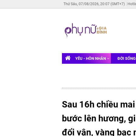
Thứ Sáu, 07/08/2026, 20:07 (GMT+7)
Hotl
YÊU - HÔN NHÂN
ĐỜI SỐN
Sau 16h chiều mai
bước lên hương, gi
đổi vận, vàng bạc 