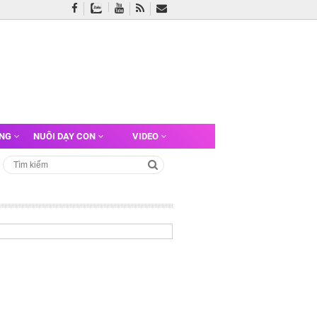
ỠNG
NUÔI DẠY CON
VIDEO