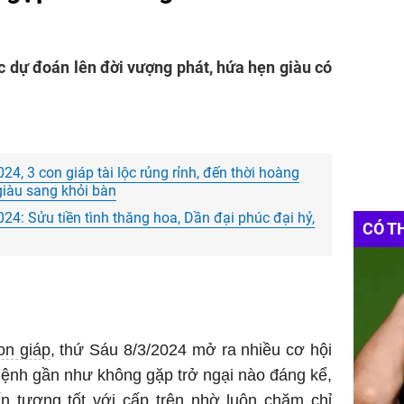
ợc dự đoán lên đời vượng phát, hứa hẹn giàu có
24, 3 con giáp tài lộc rủng rỉnh, đến thời hoàng
giàu sang khỏi bàn
24: Sửu tiền tình thăng hoa, Dần đại phúc đại hỷ,
CÓ T
n giáp
, thứ Sáu 8/3/2024 mở ra nhiều cơ hội
mệnh gần như không gặp trở ngại nào đáng kể,
n tượng tốt với cấp trên nhờ luôn chăm chỉ