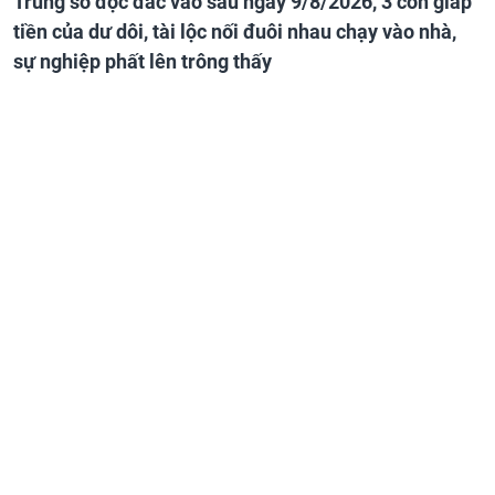
Trúng số độc đắc vào sau ngày 9/8/2026, 3 con giáp
tiền của dư dôi, tài lộc nối đuôi nhau chạy vào nhà,
sự nghiệp phất lên trông thấy