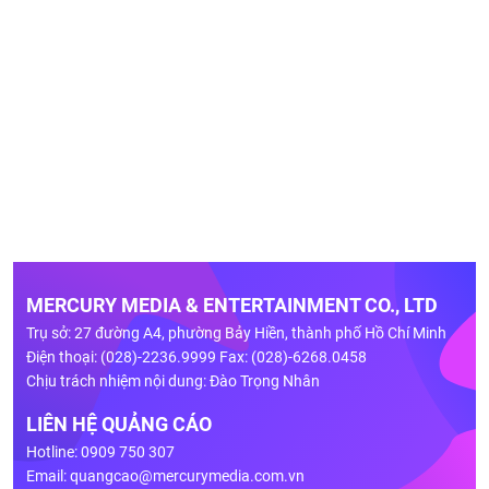
MERCURY MEDIA & ENTERTAINMENT CO., LTD
Trụ sở: 27 đường A4, phường Bảy Hiền, thành phố Hồ Chí Minh
Điện thoại: (028)-2236.9999 Fax: (028)-6268.0458
Chịu trách nhiệm nội dung: Đào Trọng Nhân
LIÊN HỆ QUẢNG CÁO
Hotline: 0909 750 307
Email:
quangcao@mercurymedia.com.vn