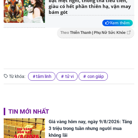
bạc mệt nghỉ, thong thả tiêu tiền,
giàu có hết phần thiên hạ, vận may
bám gót
Xem thêm
Theo
Thiên Thanh | Phụ Nữ Sức Khỏe
Từ khóa:
tâm linh
tử vi
con giáp
TIN MỚI NHẤT
Giá vàng hôm nay, ngày 9/8/2026: Tăng
3 triệu trong tuần nhưng người mua
không lãi