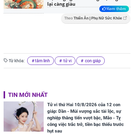
lại càng giàu
Xem thêm
Theo
Thiên Ân | Phụ Nữ Sức Khỏe
Từ khóa:
tâm linh
tử vi
con giáp
TIN MỚI NHẤT
Tử vi thứ Hai 10/8/2026 của 12 con
giáp: Dần - Mùi vượng sắc tài lộc, sự
nghiệp thăng tiến vượt bậc, Mão - Tỵ
công việc trắc trở, tiền bạc thiếu trước
hụt sau