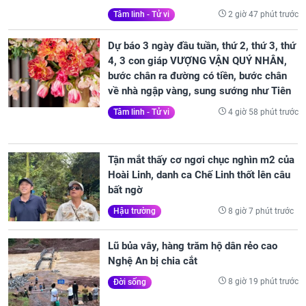
2 giờ 47 phút trước
Tâm linh - Tử vi
Dự báo 3 ngày đầu tuần, thứ 2, thứ 3, thứ
4, 3 con giáp VƯỢNG VẬN QUÝ NHÂN,
bước chân ra đường có tiền, bước chân
về nhà ngập vàng, sung sướng như Tiên
4 giờ 58 phút trước
Tâm linh - Tử vi
Tận mắt thấy cơ ngơi chục nghìn m2 của
Hoài Linh, danh ca Chế Linh thốt lên câu
bất ngờ
8 giờ 7 phút trước
Hậu trường
Lũ bủa vây, hàng trăm hộ dân rẻo cao
Nghệ An bị chia cắt
8 giờ 19 phút trước
Đời sống