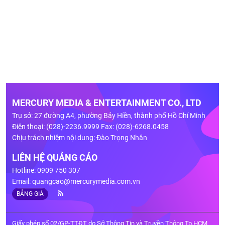
MERCURY MEDIA & ENTERTAINMENT CO., LTD
Trụ sở: 27 đường A4, phường Bảy Hiền, thành phố Hồ Chí Minh
Điện thoại: (028)-2236.9999 Fax: (028)-6268.0458
Chịu trách nhiệm nội dung: Đào Trọng Nhân
LIÊN HỆ QUẢNG CÁO
Hotline: 0909 750 307
Email:
quangcao@mercurymedia.com.vn
BẢNG GIÁ
Giấy phép số 02/GP-TTĐT do Sở Thông Tin và Truyền Thông Tp.HCM