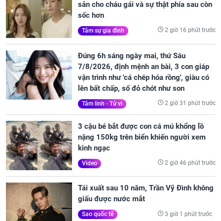
sản cho cháu gái và sự thật phía sau còn
sốc hơn
2 giờ 16 phút trước
Tâm sự gia đình
Đúng 6h sáng ngày mai, thứ Sáu
7/8/2026, định mệnh an bài, 3 con giáp
vận trình như 'cá chép hóa rồng', giàu có
lên bất chấp, số đỏ chót như son
2 giờ 31 phút trước
Tâm linh - Tử vi
3 cậu bé bắt được con cá mú khổng lồ
nặng 150kg trên biển khiến người xem
kinh ngạc
2 giờ 46 phút trước
Video
Tái xuất sau 10 năm, Trần Vỹ Đình không
giấu được nước mắt
3 giờ 1 phút trước
Sao quốc tế