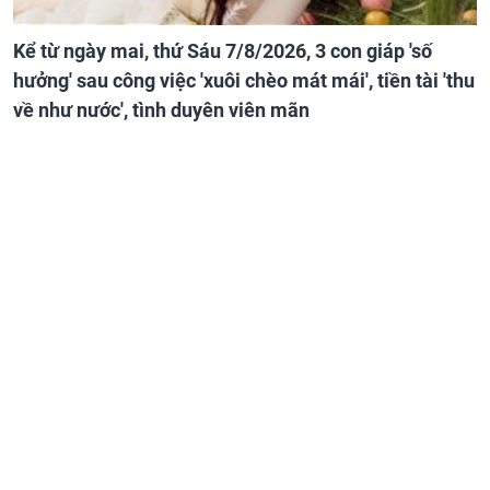
Kể từ ngày mai, thứ Sáu 7/8/2026, 3 con giáp 'số
hưởng' sau công việc 'xuôi chèo mát mái', tiền tài 'thu
về như nước', tình duyên viên mãn