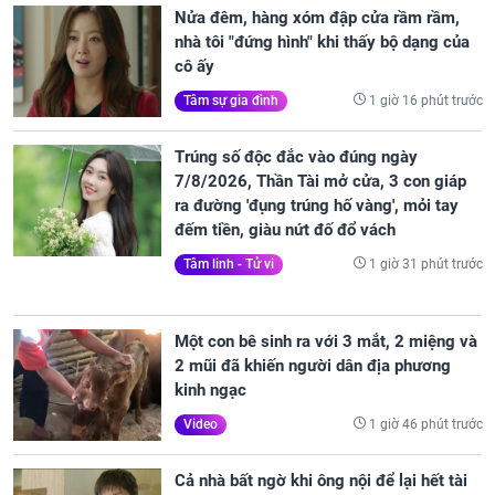
Nửa đêm, hàng xóm đập cửa rầm rầm,
nhà tôi "đứng hình" khi thấy bộ dạng của
cô ấy
1 giờ 16 phút trước
Tâm sự gia đình
Trúng số độc đắc vào đúng ngày
7/8/2026, Thần Tài mở cửa, 3 con giáp
ra đường 'đụng trúng hố vàng', mỏi tay
đếm tiền, giàu nứt đố đổ vách
1 giờ 31 phút trước
Tâm linh - Tử vi
Một con bê sinh ra với 3 mắt, 2 miệng và
2 mũi đã khiến người dân địa phương
kinh ngạc
1 giờ 46 phút trước
Video
Cả nhà bất ngờ khi ông nội để lại hết tài