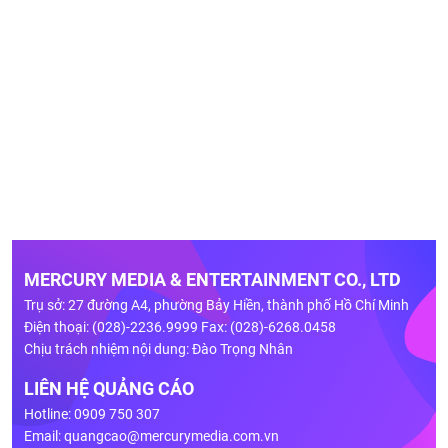
MERCURY MEDIA & ENTERTAINMENT CO., LTD
Trụ sở: 27 đường A4, phường Bảy Hiền, thành phố Hồ Chí Minh
Điện thoại: (028)-2236.9999 Fax: (028)-6268.0458
Chịu trách nhiệm nội dung: Đào Trọng Nhân
LIÊN HỆ QUẢNG CÁO
Hotline: 0909 750 307
Email:
quangcao@mercurymedia.com.vn