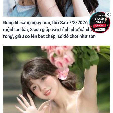
✕
Đúng 6h sáng ngày mai, thứ Sáu 7/8/2026, định
mệnh an bài, 3 con giáp vận trình như 'cá chép hóa
rồng', giàu có lên bất chấp, số đỏ chót như son