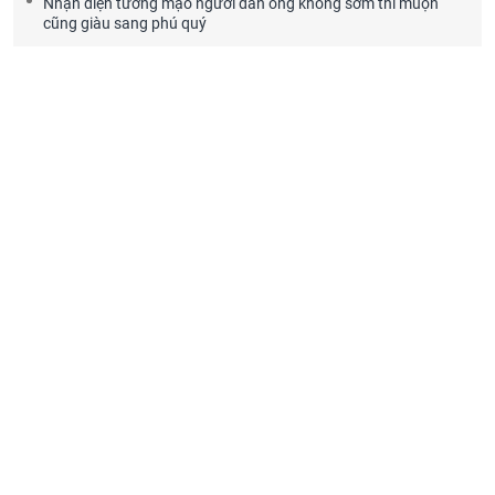
Nhận diện tướng mạo người đàn ông không sớm thì muộn
cũng giàu sang phú quý