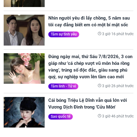
Nhìn người yêu đi lấy chồng, 5 năm sau
tôi cay đắng biết em có một bí mật sốc
3 giờ 16 phút trước
Tâm sự tình yêu
Đúng ngày mai, thứ Sáu 7/8/2026, 3 con
giáp như 'cá chép vượt vũ môn hóa rồng
vàng', trúng số độc đắc, giàu sang phú
quý, sự nghiệp vươn lên tầm cao mới
3 giờ 26 phút trước
Tâm linh - Tử vi
Cái bóng Triệu Lệ Dĩnh vẫn quá lớn với
Vương Dịch Đình trong 'Cửu Môn'
3 giờ 46 phút trước
Sao quốc tế