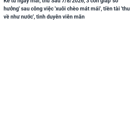
Kể từ ngày mai, thứ Sáu 7/8/2026, 3 con giáp 'số
hưởng' sau công việc 'xuôi chèo mát mái', tiền tài 'thu
về như nước', tình duyên viên mãn